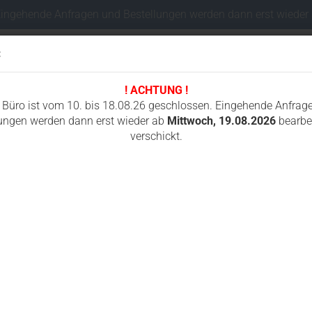
Eingehende Anfragen und Bestellungen werden dann erst wieder
:
! ACHTUNG !
Sprache auswählen
 Büro ist vom 10. bis 18.08.26 geschlossen. Eingehende Anfrag
ungen werden dann erst wieder ab
Mittwoch, 19.08.2026
bearbei
verschickt.
Lieferland
I
FAHRWERKSTEILE MINIBAGGER
FUNKSTEUERUNGEN
GUMMIKETTEN
Konto e
Passwo