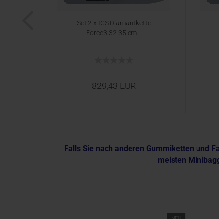
ardi
Set 2 x ICS Diamantkette
lo...
Force3-32 35 cm...
829,43 EUR
Falls Sie nach anderen Gummiketten und Fah
meisten Minibagg
NEU
NEU