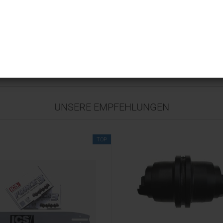
Herzlich willkommen bei Löffler Baumaschine
UNSERE EMPFEHLUNGEN
TOP