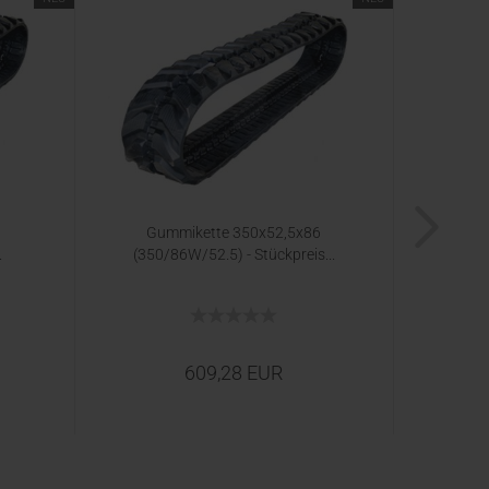
Gummikette 350x52,5x86
Gu
.
(350/86W/52.5) - Stückpreis...
(23
609,28 EUR