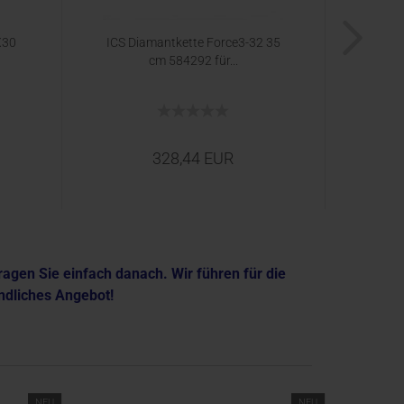
X30
ICS Diamantkette Force3-32 35
Bet
cm 584292 für...
CD35
328,44 EUR
agen Sie einfach danach. Wir führen für die
ndliches Angebot!
NEU
NEU