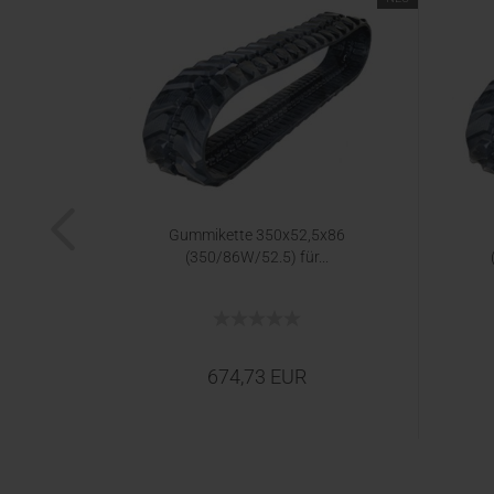
35
Gummikette 350x52,5x86
...
(350/86W/52.5) für...
674,73 EUR