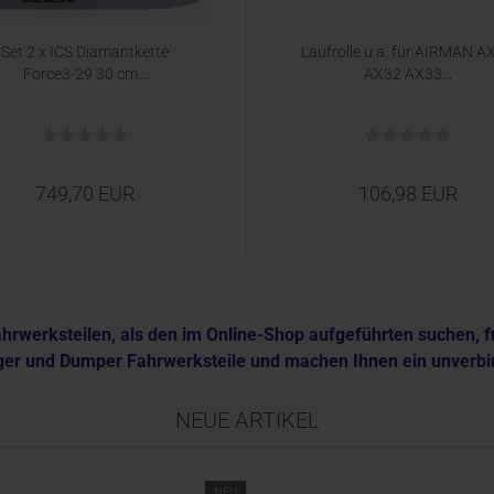
Set 2 x ICS Diamantkette
Laufrolle u.a. für AIRMAN A
Force3-29 30 cm...
AX32 AX33...
749,70 EUR
106,98 EUR
rwerksteilen, als den im Online-Shop aufgeführten suchen, fr
er und Dumper Fahrwerksteile und machen Ihnen ein unverbi
NEUE ARTIKEL
NEU