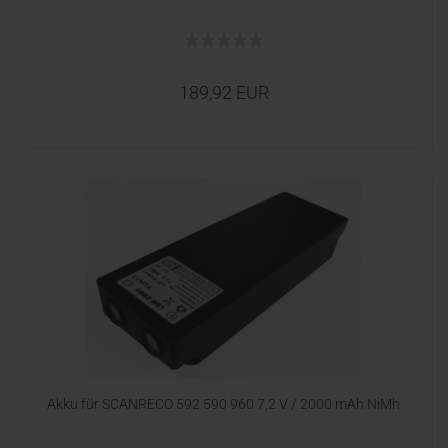
189,92 EUR
Akku für SCANRECO 592 590 960 7,2 V / 2000 mAh NiMh