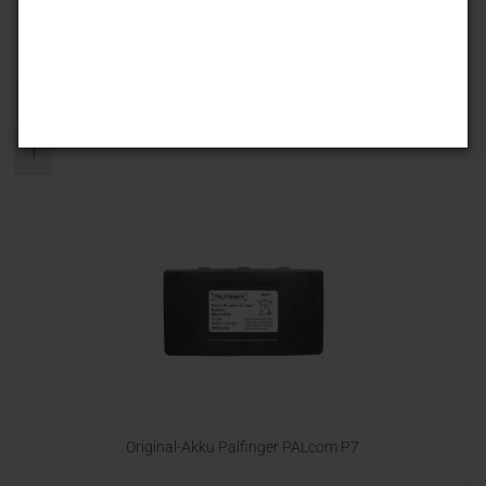
Sortieren nach
25 pro Seite
1
Original-Akku Palfinger PALcom P7