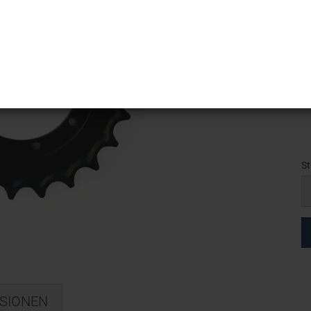
L
M
Ar
Li
St
St
SIONEN