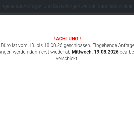
Eingehende Anfragen und Bestellungen werden dann erst wieder
:
! ACHTUNG !
Sprache auswählen
 Büro ist vom 10. bis 18.08.26 geschlossen. Eingehende Anfrag
ungen werden dann erst wieder ab
Mittwoch, 19.08.2026
bearbei
verschickt.
Lieferland
I
FAHRWERKSTEILE MINIBAGGER
FUNKSTEUERUNGEN
GUMMIKETTEN
»
X61 KX61-2 KX61-2 Alpha KX71 KX71-2 KX71-2 Alpha, LIBRA 225S 229S
A
f
Konto e
K
Passwo
K