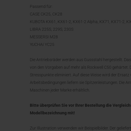
Passend für:
CASE CK25, CK28
KUBOTA KX61, KX61-2, KX61-2 Alpha, KX71, KX71-2, K
LIBRA 225S, 229S, 230S
MESSERSI M28
YUCHAI YC25
Die Antriebsräder werden aus Gussstahl hergestellt. Das 
von den Vorgaben auf mehr als Rockwell C50 gehärtet.
Stresspunkte eliminiert. Auf diese Weise wird der Ersatz
Arbeitsbedingungen liefern sie Spitzenleistungen. Die Ant
Maschinen jeder Marke erhältlich.
Bitte überprüfen Sie vor Ihrer Bestellung die Verglei
Modellbezeichnung mit!
Zur Illustration verwenden wir Beispielbilder. Der geliefe