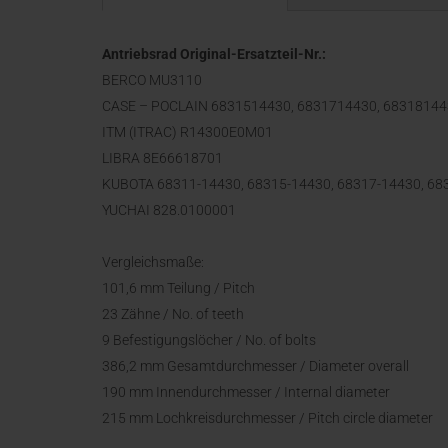
Antriebsrad Original-Ersatzteil-Nr.:
BERCO MU3110
CASE – POCLAIN 6831514430, 6831714430, 6831814
ITM (ITRAC) R14300E0M01
LIBRA 8E66618701
KUBOTA 68311-14430, 68315-14430, 68317-14430, 68
YUCHAI 828.0100001
Vergleichsmaße:
101,6 mm Teilung / Pitch
23 Zähne / No. of teeth
9 Befestigungslöcher / No. of bolts
386,2 mm Gesamtdurchmesser / Diameter overall
190 mm Innendurchmesser / Internal diameter
215 mm Lochkreisdurchmesser / Pitch circle diameter