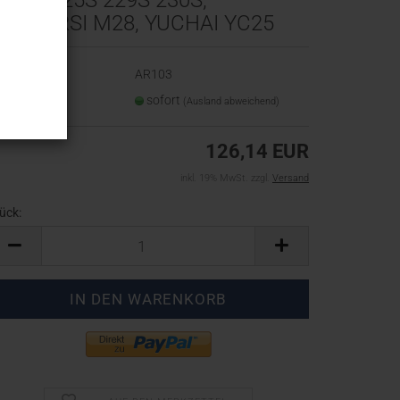
IBRA 225S 229S 230S,
ESSERSI M28, YUCHAI YC25
t.Nr.:
AR103
eferzeit:
sofort
(Ausland abweichend)
126,14 EUR
inkl. 19% MwSt. zzgl.
Versand
ück:
ück