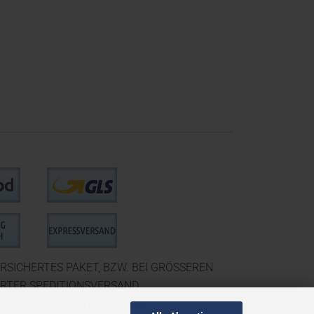
RSICHERTES PAKET, BZW. BEI GRÖSSEREN
ERTER SPEDITIONSVERSAND.
ONEN SIND NICHT MÖGLICH.