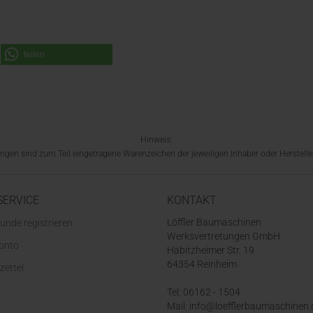
teilen
Hinweis:
en sind zum Teil eingetragene Warenzeichen der jeweiligen Inhaber oder Hersteller
SERVICE
KONTAKT
Löffler Baumaschinen
unde registrieren
Werksvertretungen GmbH
Konto
Habitzheimer Str. 19
64354 Reinheim
zettel
Tel: 06162 - 1504
Mail: info@loefflerbaumaschinen.