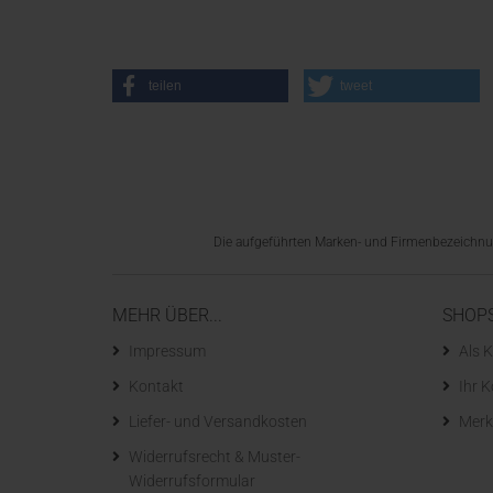
teilen
tweet
Die aufgeführten Marken- und Firmenbezeichnung
MEHR ÜBER...
SHOP
Impressum
Als K
Kontakt
Ihr 
Liefer- und Versandkosten
Merk
Widerrufsrecht & Muster-
Widerrufsformular