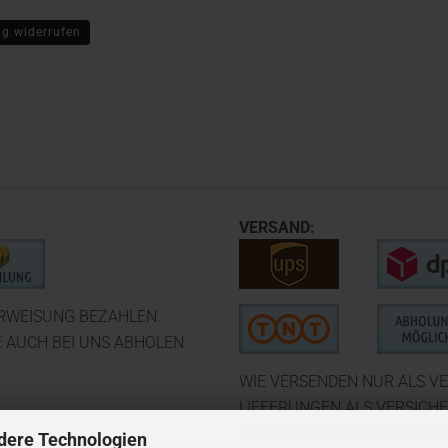
ag widerrufen
VERSAND:
ERWEISUNG BEZAHLEN.
E AUCH BEI UNS ABHOLEN
WIE VERSENDEN NUR ALS VE
LIEFERUNGEN ALS VERSICH
LIEFERUNGEN AN PACKSTATI
dere Technologien