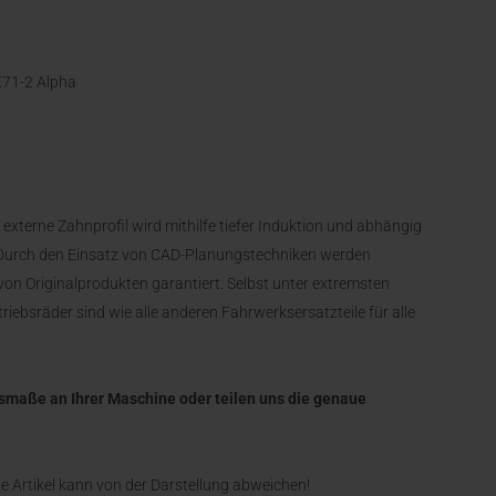
X71-2 Alpha
externe Zahnprofil wird mithilfe tiefer Induktion und abhängig
 Durch den Einsatz von CAD-Planungstechniken werden
 von Originalprodukten garantiert. Selbst unter extremsten
riebsräder sind wie alle anderen Fahrwerksersatzteile für alle
chsmaße an Ihrer Maschine oder teilen uns die genaue
rte Artikel kann von der Darstellung abweichen!