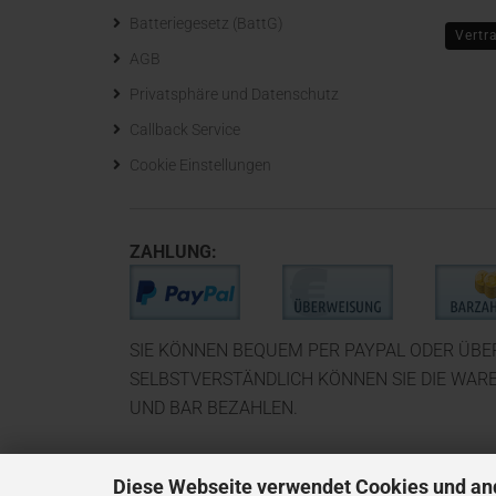
Batteriegesetz (BattG)
Vertr
AGB
Privatsphäre und Datenschutz
Callback Service
Cookie Einstellungen
ZAHLUNG:
SIE KÖNNEN BEQUEM PER PAYPAL ODER ÜB
SELBSTVERSTÄNDLICH KÖNNEN SIE DIE WAR
UND BAR BEZAHLEN.
Diese Webseite verwendet Cookies und an