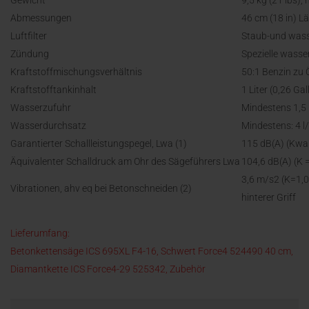
Gewicht
9,5 kg (21 lbs),
Abmessungen
46 cm (18 in) Lä
Luftfilter
Staub-und wass
Zündung
Spezielle wass
Kraftstoffmischungsverhältnis
50:1 Benzin zu Ö
Kraftstofftankinhalt
1 Liter (0,26 Ga
Wasserzufuhr
Mindestens 1,5 
Wasserdurchsatz
Mindestens: 4 l
Garantierter Schallleistungspegel, Lwa (1)
115 dB(A) (Kwa
Äquivalenter Schalldruck am Ohr des Sägeführers Lwa
104,6 dB(A) (K =
3,6 m/s2 (K=1,0
Vibrationen, ahv eq bei Betonschneiden (2)
hinterer Griff
Lieferumfang:
Betonkettensäge ICS 695XL F4-16, Schwert Force4 524490 40 cm,
Diamantkette ICS Force4-29 525342, Zubehör