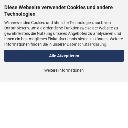
Diese Webseite verwendet Cookies und andere
WIE VERSENDEN NUR ALS VERSICHERTES PAKET,
Technologien
BZW. BEI GRÖSSEREN
Wir verwenden Cookies und ähnliche Technologien, auch von
LIEFERUNGEN ALS VERSICHERTER
Drittanbietern, um die ordentliche Funktionsweise der Website zu
gewährleisten, die Nutzung unseres Angebotes zu analysieren und
SPEDITIONSVERSAND.
Ihnen ein bestmögliches Einkaufserlebnis bieten zu können. Weitere
LIEFERUNGEN AN PACKSTATIONEN SIND NICHT
Informationen finden Sie in unserer
Datenschutzerklärung
.
MÖGLICH.
Alle Akzeptieren
Weitere Informationen
Shopsoftware
by Gambio.de © 2023
Theme von
data-blue.de