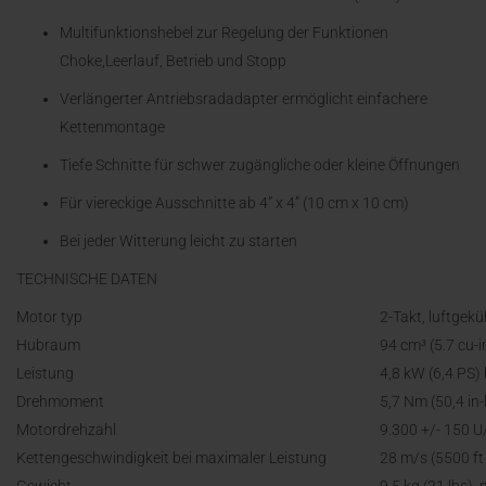
Multifunktionshebel zur Regelung der Funktionen
Choke,Leerlauf, Betrieb und Stopp
Verlängerter Antriebsradadapter ermöglicht einfachere
Kettenmontage
Tiefe Schnitte für schwer zugängliche oder kleine Öffnungen
Für viereckige Ausschnitte ab 4” x 4” (10 cm x 10 cm)
Bei jeder Witterung leicht zu starten
TECHNISCHE DATEN
Motor typ
2-Takt, luftgekü
Hubraum
94 cm³ (5.7 cu-i
Leistung
4,8 kW (6,4 PS)
Drehmoment
5,7 Nm (50,4 in-
Motordrehzahl
9.300 +/- 150 U
Kettengeschwindigkeit bei maximaler Leistung
28 m/s (5500 ft