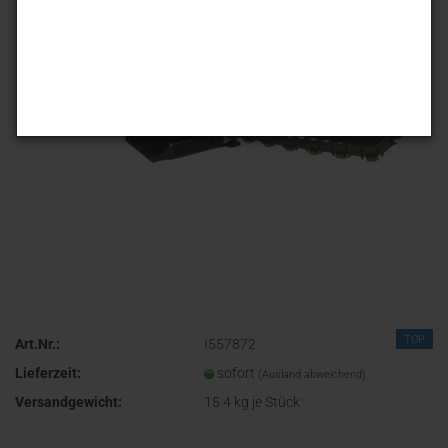
TOP
Art.Nr.:
I557872
Lieferzeit:
sofort
(Ausland abweichend)
Versandgewicht:
15.4
kg je Stück