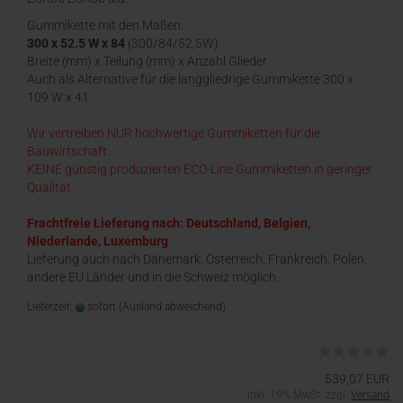
Gummikette mit den Maßen:
300 x 52.5 W x 84
(300/84/52,5W)
Breite (mm) x Teilung (mm) x Anzahl Glieder
Auch als Alternative für die langgliedrige Gummikette 300 x
109 W x 41
Wir vertreiben NUR hochwertige Gummiketten für die
Bauwirtschaft.
KEINE günstig produzierten ECO-Line Gummiketten in geringer
Qualität.
Frachtfreie Lieferung nach: Deutschland, Belgien,
Niederlande, Luxemburg
Lieferung auch nach Dänemark, Österreich, Frankreich, Polen,
andere EU Länder und in die Schweiz möglich.
Lieferzeit:
sofort
(Ausland abweichend)
539,07 EUR
inkl. 19% MwSt. zzgl.
Versand