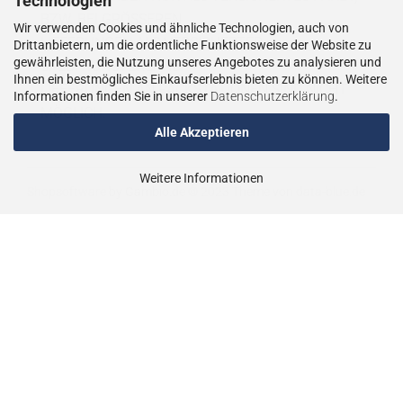
Technologien
BZW. BEI GRÖSSEREN
Wir verwenden Cookies und ähnliche Technologien, auch von
LIEFERUNGEN ALS VERSICHERTER
Drittanbietern, um die ordentliche Funktionsweise der Website zu
gewährleisten, die Nutzung unseres Angebotes zu analysieren und
SPEDITIONSVERSAND.
Ihnen ein bestmögliches Einkaufserlebnis bieten zu können. Weitere
LIEFERUNGEN AN PACKSTATIONEN SIND NICHT
Informationen finden Sie in unserer
Datenschutzerklärung
.
MÖGLICH.
Alle Akzeptieren
Weitere Informationen
Shopsoftware
by Gambio.de © 2023
Theme von
data-blue.de