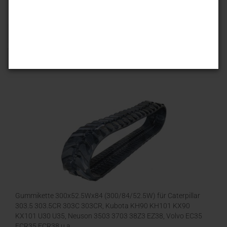
Sortieren nach
25 pro Seite
1
Gummikette 300x52.5Wx84 (300/84/52.5W) für Caterpillar
303.5 303.5CR 303C 303CR, Kubota KH90 KH101 KX90
KX101 U30 U35, Neuson 3503 3703 38Z3 EZ38, Volvo EC35
ECR35 ECR38 u.a.