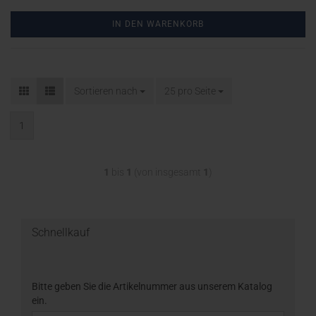
IN DEN WARENKORB
Sortieren nach
25 pro Seite
1
1
bis
1
(von insgesamt
1
)
Schnellkauf
Bitte geben Sie die Artikelnummer aus unserem Katalog
ein.