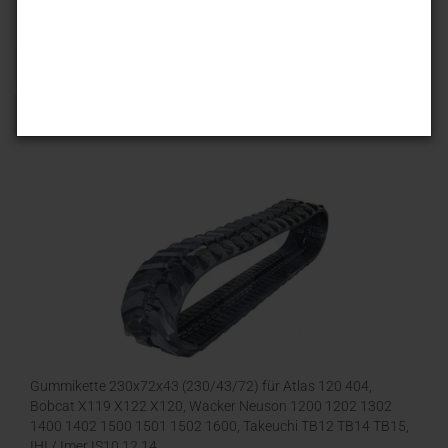
Sortieren nach
25 pro Seite
1
Gummikette 230x72x43 (230/43/72) für Atlas 120 404,
Bobcat X119 X122 X120, Wacker Neuson 1200 1202 1302
1400 1402 1500 1501 1502 1600, Takeuchi TB12 TB14 TB15,
IHI / Imer IS10 12 14