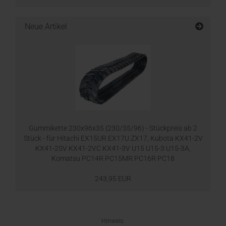
Neue Artikel
Gummikette 230x96x35 (230/35/96) - Stückpreis ab 2
Stück - für Hitachi EX15UR EX17U ZX17, Kubota KX41-2V
KX41-2SV KX41-2VC KX41-3V U15 U15-3 U15-3A,
Komatsu PC14R PC15MR PC16R PC18
243,95 EUR
Hinweis: