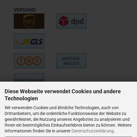
VERSAND:
Diese Webseite verwendet Cookies und andere
WIE VERSENDEN NUR ALS VERSICHERTES PAKET,
Technologien
BZW. BEI GRÖSSEREN
Wir verwenden Cookies und ähnliche Technologien, auch von
LIEFERUNGEN ALS VERSICHERTER
Drittanbietern, um die ordentliche Funktionsweise der Website zu
gewährleisten, die Nutzung unseres Angebotes zu analysieren und
SPEDITIONSVERSAND.
Ihnen ein bestmögliches Einkaufserlebnis bieten zu können. Weitere
LIEFERUNGEN AN PACKSTATIONEN SIND NICHT
Informationen finden Sie in unserer
Datenschutzerklärung
.
MÖGLICH.