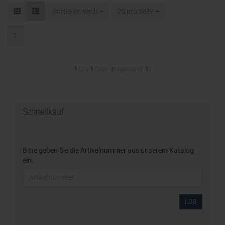
Sortieren nach
25 pro Seite
1
1
bis
1
(von insgesamt
1
)
Schnellkauf
Bitte geben Sie die Artikelnummer aus unserem Katalog
ein.
LOS