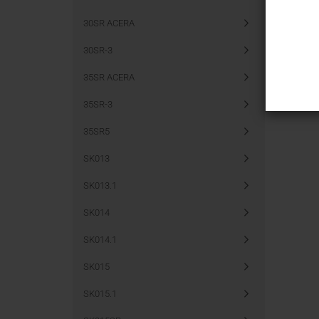
30SR ACERA
Möchten S
30SR-3
suchen?
35SR ACERA
35SR-3
35SR5
SK013
SK013.1
SK014
SK014.1
SK015
SK015.1