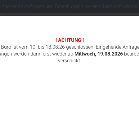
Eingehende Anfragen und Bestellungen werden dann erst wieder
:
! ACHTUNG !
Sprache auswählen
 Büro ist vom 10. bis 18.08.26 geschlossen. Eingehende Anfrag
ungen werden dann erst wieder ab
Mittwoch, 19.08.2026
bearbei
verschickt.
Lieferland
I
FAHRWERKSTEILE MINIBAGGER
FUNKSTEUERUNGEN
GUMMIKETTEN
»
»
»
Fahrwerksteile Minibagger
Kobelco
SK10SR-3
terte Suche
Konto e
Passwo
he ergab keine genauen Treffer.