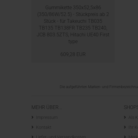
Gummikette 350x52,5x86
(350/86W/52.5) - Stückpreis ab 2
Stück - für Takeuchi TB035
TB135 TB138FR TB235 TB240,
JCB 803.5ZTS, Hitachi UE40 First
type
609,28 EUR
Die aufgeführten Marken- und Firmenbezeichnung
MEHR ÜBER...
SHOP
Impressum
Als K
Kontakt
Ihr 
Liefer- und Versandkosten
Merk