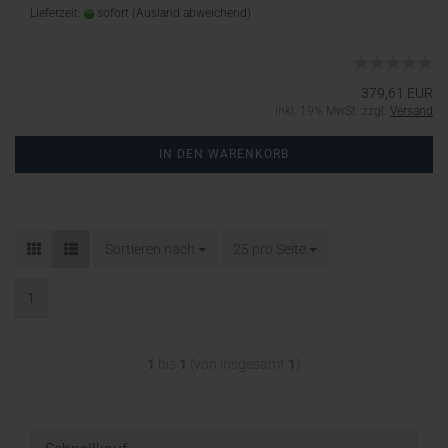
Lieferzeit:
sofort
(Ausland abweichend)
379,61 EUR
inkl. 19% MwSt. zzgl.
Versand
IN DEN WARENKORB
Sortieren nach
25 pro Seite
1
1
bis
1
(von insgesamt
1
)