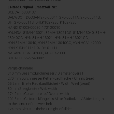
Leitrad Original-Ersatzteil-Nr.:
BOBCAT 6808137
DAEWOO – DOOSAN 270-00011, 270-00011A, 270-00011B,
DHI.270-00011B, DHI.K1027280, K1027280
HANIX 01003-00080, 172120010
HYUNDAI 81MH-13021, 81MH-13021GG, 81MH-13040, 81MH-
13040GG, HYN.81MH.13021, HYN.81MH.13021GG,
HYN.81MH.13040, HYN.81MH.13040GG, HYN.HCA1.42000,
HYN.XJDH.01141, XJDH.01141
NAGANO HCA1-42000, XCA1-42000
SCHAEFF 5527640002
Vergleichsmaße:
310 mm Gesamtdurchmesser / Diameter overall
270 mm Durchmesser Ketten-Lauffläche / Chains tread
65,2 mm Breite Rad (Lauffläche) / Width Weel (tread)
30 mm Steegbreite / Web width
174,2 mm Gesamtbreite / Overall width
101,5 mm Gleitstücklänge bis Mitte Radbolzen / Slider Length
to the center of the weel bolt
124 mm Gleitstückhöhe / Height of slider