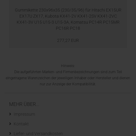
Gummikette 230x96x35 (230/35/96) für Hitachi EX15UR
EX17U ZX17, Kubota KX41-2V KX41-2SV KX41-2VC
KX41-3V U15 U15-3 U15-3A, Komatsu PC14R PC15MR
PC16R PC18
277,27 EUR
Hinweis:
Die aufgeführten Marken- und Firmenbezeichnungen sind zum Teil
eingetragene Warenzeichen der jeweiligen Inhaber oder Hersteller und dienen
nur zur Anzeige der Kompatibilität.
MEHR ÜBER...
Impressum
Kontakt
Liefer- und Versandkosten