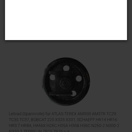
Sortieren nach
25 pro Seite
1
Leitrad (Spannrolle) für ATLAS TEREX AM35R AM37R TC29
TC35 TC37, BOBCAT 225 X325 X331, SCHAEFF HR14 HR16
HR3.7 HR8A, HANIX H26C H35A H36B H36C N260-2 N300-2
N350-2 ZEPPELIN ZR25 ZR35 u.a.