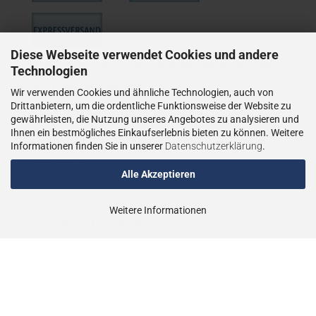
Diese Webseite verwendet Cookies und andere
WIE VERSENDEN NUR ALS VERSICHERTES PAKET,
Technologien
BZW. BEI GRÖSSEREN
Wir verwenden Cookies und ähnliche Technologien, auch von
LIEFERUNGEN ALS VERSICHERTER
Drittanbietern, um die ordentliche Funktionsweise der Website zu
gewährleisten, die Nutzung unseres Angebotes zu analysieren und
SPEDITIONSVERSAND.
Ihnen ein bestmögliches Einkaufserlebnis bieten zu können. Weitere
LIEFERUNGEN AN PACKSTATIONEN SIND NICHT
Informationen finden Sie in unserer
Datenschutzerklärung
.
MÖGLICH.
Alle Akzeptieren
Weitere Informationen
Shopsoftware
by Gambio.de © 2023
Theme von
data-blue.de