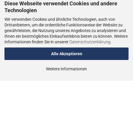
Diese Webseite verwendet Cookies und andere
WIE VERSENDEN NUR ALS VERSICHERTES PAKET,
Technologien
BZW. BEI GRÖSSEREN
Wir verwenden Cookies und ähnliche Technologien, auch von
LIEFERUNGEN ALS VERSICHERTER
Drittanbietern, um die ordentliche Funktionsweise der Website zu
gewährleisten, die Nutzung unseres Angebotes zu analysieren und
SPEDITIONSVERSAND.
Ihnen ein bestmögliches Einkaufserlebnis bieten zu können. Weitere
LIEFERUNGEN AN PACKSTATIONEN SIND NICHT
Informationen finden Sie in unserer
Datenschutzerklärung
.
MÖGLICH.
Alle Akzeptieren
Weitere Informationen
Shopsoftware
by Gambio.de © 2023
Theme von
data-blue.de