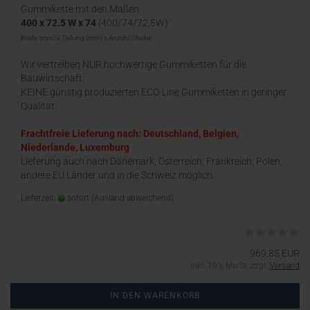
Gummikette mit den Maßen:
400 x 72.5 W x 74
(400/74/72,5W)
Breite (mm) x Teilung (mm) x Anzahl Glieder
Wir vertreiben NUR hochwertige Gummiketten für die
Bauwirtschaft.
KEINE günstig produzierten ECO-Line Gummiketten in geringer
Qualität.
Frachtfreie Lieferung nach: Deutschland, Belgien,
Niederlande, Luxemburg
Lieferung auch nach Dänemark, Österreich, Frankreich, Polen,
andere EU Länder und in die Schweiz möglich.
Lieferzeit:
sofort
(Ausland abweichend)
969,85 EUR
inkl. 19% MwSt. zzgl.
Versand
IN DEN WARENKORB