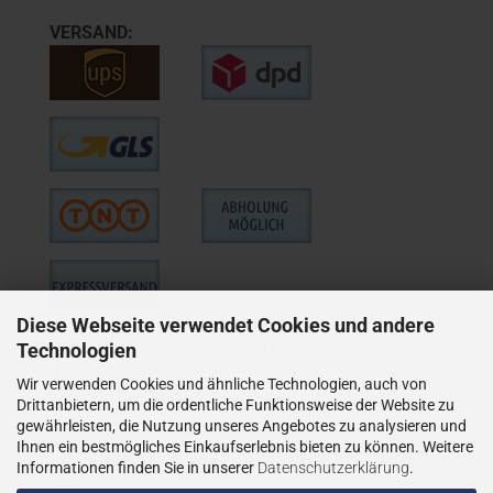
VERSAND:
Diese Webseite verwendet Cookies und andere
WIE VERSENDEN NUR ALS VERSICHERTES PAKET,
Technologien
BZW. BEI GRÖSSEREN
Wir verwenden Cookies und ähnliche Technologien, auch von
LIEFERUNGEN ALS VERSICHERTER
Drittanbietern, um die ordentliche Funktionsweise der Website zu
gewährleisten, die Nutzung unseres Angebotes zu analysieren und
SPEDITIONSVERSAND.
Ihnen ein bestmögliches Einkaufserlebnis bieten zu können. Weitere
LIEFERUNGEN AN PACKSTATIONEN SIND NICHT
Informationen finden Sie in unserer
Datenschutzerklärung
.
MÖGLICH.