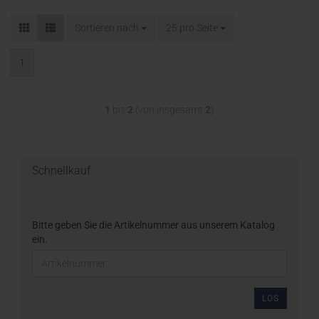
Sortieren nach
25 pro Seite
1
1
bis
2
(von insgesamt
2
)
Schnellkauf
Bitte geben Sie die Artikelnummer aus unserem Katalog
ein.
LOS