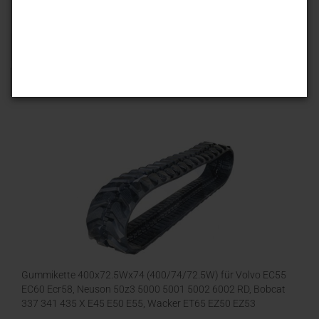
Sortieren nach
25 pro Seite
1
Gummikette 400x72.5Wx74 (400/74/72.5W) für Volvo EC55
EC60 Ecr58, Neuson 50z3 5000 5001 5002 6002 RD, Bobcat
337 341 435 X E45 E50 E55, Wacker ET65 EZ50 EZ53