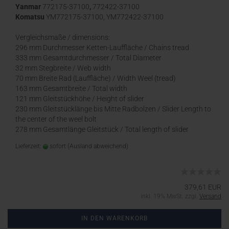
Yanmar
772175-37100
,
772422-37100
Komatsu
YM772175-37100, YM772422-37100
Vergleichsmaße / dimensions:
296 mm Durchmesser Ketten-Lauffläche / Chains tread
333 mm Gesamtdurchmesser / Total Diameter
32 mm Stegbreite / Web width
70 mm Breite Rad (Lauffläche) / Width Weel (tread)
163 mm Gesamtbreite / Total width
121 mm Gleitstückhöhe / Height of slider
230 mm Gleitstücklänge bis Mitte Radbolzen / Slider Length to
the center of the weel bolt
278 mm Gesamtlänge Gleitstück / Total length of slider
Lieferzeit:
sofort
(Ausland abweichend)
379,61 EUR
inkl. 19% MwSt. zzgl.
Versand
IN DEN WARENKORB