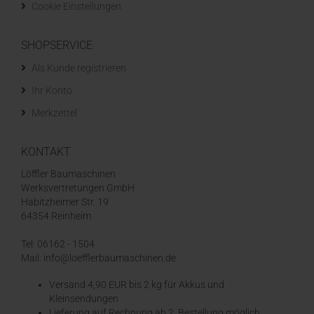
Cookie Einstellungen
SHOPSERVICE
Als Kunde registrieren
Ihr Konto
Merkzettel
KONTAKT
Löffler Baumaschinen
Werksvertretungen GmbH
Habitzheimer Str. 19
64354 Reinheim
Tel: 06162 - 1504
Mail: info@loefflerbaumaschinen.de
Versand 4,90 EUR bis 2 kg für Akkus und
Kleinsendungen
​Lieferung auf Rechnung ab 2. Bestellung möglich