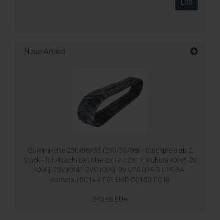
LOS
Neue Artikel
Gummikette 230x96x35 (230/35/96) - Stückpreis ab 2
Stück - für Hitachi EX15UR EX17U ZX17, Kubota KX41-2V
KX41-2SV KX41-2VC KX41-3V U15 U15-3 U15-3A,
Komatsu PC14R PC15MR PC16R PC18
243,95 EUR