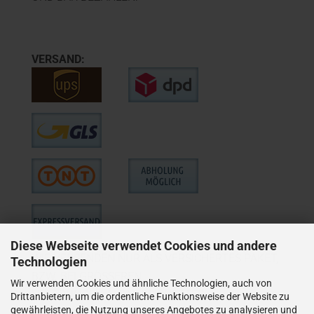
VERSAND:
Diese Webseite verwendet Cookies und andere
WIE VERSENDEN NUR ALS VERSICHERTES PAKET,
Technologien
BZW. BEI GRÖSSEREN
Wir verwenden Cookies und ähnliche Technologien, auch von
LIEFERUNGEN ALS VERSICHERTER
Drittanbietern, um die ordentliche Funktionsweise der Website zu
gewährleisten, die Nutzung unseres Angebotes zu analysieren und
SPEDITIONSVERSAND.