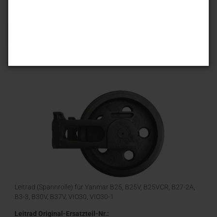
Sortieren nach
25 pro Seite
1
Leitrad (Spannrolle) für Yanmar B25, B25V, B25VCR, B27-2A,
B3-3, B30V, B37V, VIO30, VIO30-1
Leitrad Original-Ersatzteil-Nr.: