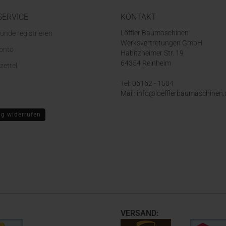
SERVICE
KONTAKT
Löffler Baumaschinen
unde registrieren
Werksvertretungen GmbH
Konto
Habitzheimer Str. 19
64354 Reinheim
zettel
Tel: 06162 - 1504
Mail: info@loefflerbaumaschinen.
ag widerrufen
VERSAND: