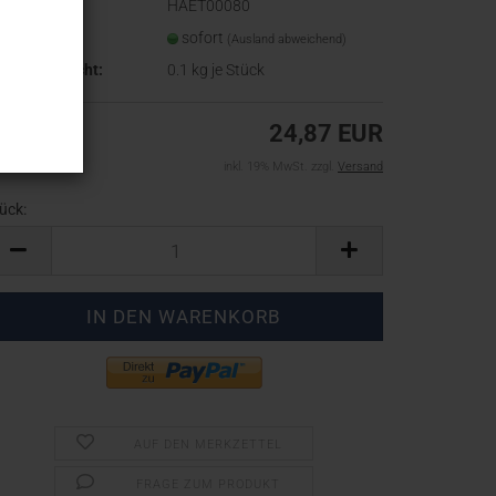
t.Nr.:
HAET00080
eferzeit:
sofort
(Ausland abweichend)
ersandgewicht:
0.1
kg je Stück
24,87 EUR
inkl. 19% MwSt. zzgl.
Versand
ück:
ück
AUF DEN MERKZETTEL
FRAGE ZUM PRODUKT