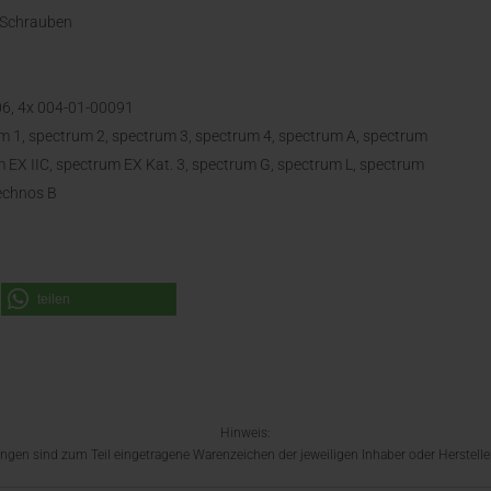
t Schrauben
06, 4x 004-01-00091
rum 1, spectrum 2, spectrum 3, spectrum 4, spectrum A, spectrum
 EX IIC, spectrum EX Kat. 3, spectrum G, spectrum L, spectrum
technos B
teilen
Hinweis:
en sind zum Teil eingetragene Warenzeichen der jeweiligen Inhaber oder Hersteller