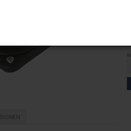
Ar
Li
V
St
St
SIONEN