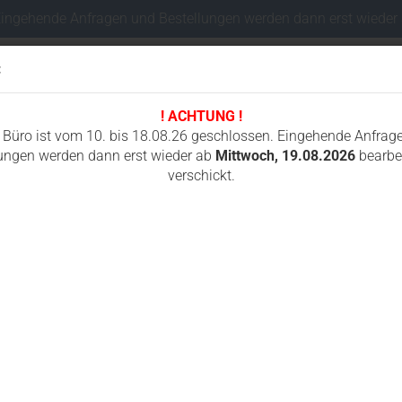
Eingehende Anfragen und Bestellungen werden dann erst wieder
:
! ACHTUNG !
Sprache auswählen
 Büro ist vom 10. bis 18.08.26 geschlossen. Eingehende Anfrag
ungen werden dann erst wieder ab
Mittwoch, 19.08.2026
bearbei
verschickt.
Lieferland
I
FAHRWERKSTEILE MINIBAGGER
FUNKSTEUERUNGEN
GUMMIKETTEN
tenbalg / Gummistulpe für Kleinmeisterschalter HBC radiomatic AET00080
F
K
Konto e
r
Passwo