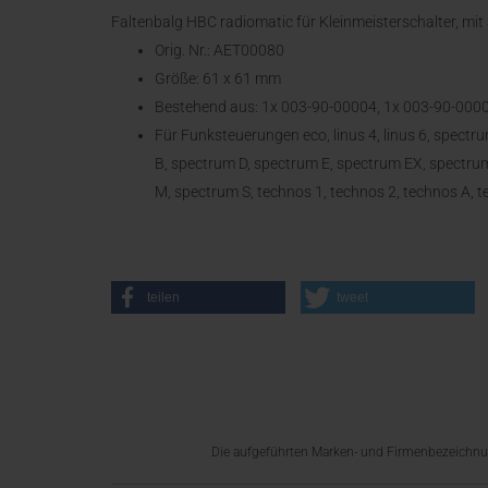
Faltenbalg HBC radiomatic für Kleinmeisterschalter, mi
Orig. Nr.: AET00080
Größe: 61 x 61 mm
Bestehend aus: 1x 003-90-00004, 1x 003-90-000
Für Funksteuerungen eco, linus 4, linus 6, spect
B, spectrum D, spectrum E, spectrum EX, spectrum
M, spectrum S, technos 1, technos 2, technos A, 
teilen
tweet
Die aufgeführten Marken- und Firmenbezeichnung