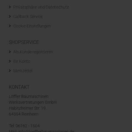
Privatsphäre und Datenschutz
Callback Service
Cookie Einstellungen
SHOPSERVICE
Als Kunde registrieren
Ihr Konto
Merkzettel
KONTAKT
Löffler Baumaschinen
Werksvertretungen GmbH
Habitzheimer Str. 19
64354 Reinheim
Tel: 06162 - 1504
Mail: info@loefflerbaumaschinen.de