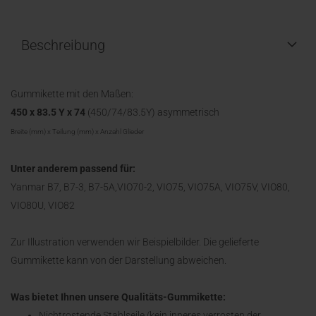
Beschreibung
Gummikette mit den Maßen:
450 x 83.5 Y x 74
(450/74/83.5Y) asymmetrisch
Breite (mm) x Teilung (mm) x Anzahl Glieder
Unter anderem passend für:
Yanmar B7, B7-3, B7-5A,VIO70-2, VIO75, VIO75A, VIO75V, VIO80,
VIO80U, VIO82
Zur Illustration verwenden wir Beispielbilder. Die gelieferte
Gummikette kann von der Darstellung abweichen.
Was bietet Ihnen unsere Qualitäts-Gummikette:
Nichtrostende Stahlseile (kein inneres verrosten der