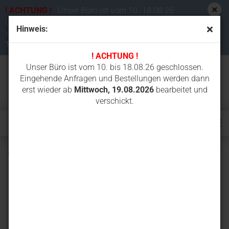
! ACHTUNG !
Unser Büro ist vom 10.-18.08.26
geschlossen. Eingehende Anfragen und Bestellungen
Hinweis:
werden dann erst wieder ab
Mittwoch,
19.08.2026
bearbeitet und verschickt.
! ACHTUNG !
Unser Büro ist vom 10. bis 18.08.26 geschlossen.
Eingehende Anfragen und Bestellungen werden dann
erst wieder ab
Mittwoch, 19.08.2026
bearbeitet und
verschickt.
Gummikette 450x83.5x74Y für Yanmar B7, B7-3, B7-
5A,VIO70-2, VIO75, VIO75A, VIO75V, VIO80, VIO80U, VIO82