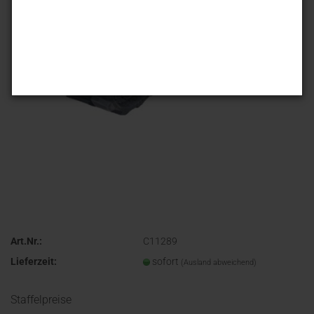
Art.Nr.:
C11289
Lieferzeit:
sofort
(Ausland abweichend)
Staffelpreise