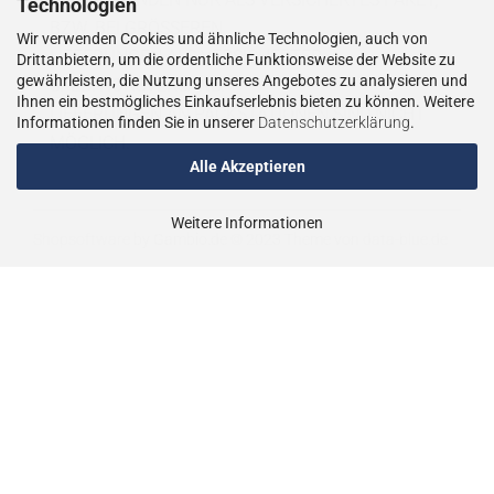
Technologien
BZW. BEI GRÖSSEREN
Wir verwenden Cookies und ähnliche Technologien, auch von
LIEFERUNGEN ALS VERSICHERTER
Drittanbietern, um die ordentliche Funktionsweise der Website zu
gewährleisten, die Nutzung unseres Angebotes zu analysieren und
SPEDITIONSVERSAND.
Ihnen ein bestmögliches Einkaufserlebnis bieten zu können. Weitere
LIEFERUNGEN AN PACKSTATIONEN SIND NICHT
Informationen finden Sie in unserer
Datenschutzerklärung
.
MÖGLICH.
Alle Akzeptieren
Weitere Informationen
Shopsoftware
by Gambio.de © 2023
Theme von
data-blue.de