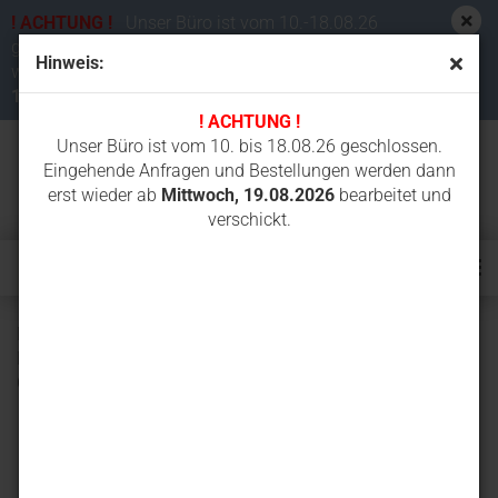
! ACHTUNG !
Unser Büro ist vom 10.-18.08.26
geschlossen. Eingehende Anfragen und Bestellungen
Hinweis:
werden dann erst wieder ab
Mittwoch,
19.08.2026
bearbeitet und verschickt.
! ACHTUNG !
Unser Büro ist vom 10. bis 18.08.26 geschlossen.
Eingehende Anfragen und Bestellungen werden dann
erst wieder ab
Mittwoch, 19.08.2026
bearbeitet und
verschickt.
Hartmetallkette (WIDIA) 43 cm MM HSM für
Mauersteinkettensäge Comer E20, E21, E21F, E23, E28 -
Cardi Alligator 18, 22, P18, P22, P30