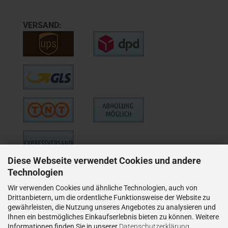
VERSAND:
Diese Webseite verwendet Cookies und andere
WIE VERSENDEN NUR ALS VERSICHERTES PAKET,
Technologien
BZW. BEI GRÖSSEREN
Wir verwenden Cookies und ähnliche Technologien, auch von
LIEFERUNGEN ALS VERSICHERTER
Drittanbietern, um die ordentliche Funktionsweise der Website zu
gewährleisten, die Nutzung unseres Angebotes zu analysieren und
SPEDITIONSVERSAND.
Ihnen ein bestmögliches Einkaufserlebnis bieten zu können. Weitere
LIEFERUNGEN AN PACKSTATIONEN SIND NICHT
Informationen finden Sie in unserer
Datenschutzerklärung
.