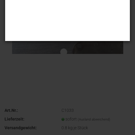
Art.Nr.:
C1033
Lieferzeit:
sofort
(Ausland abweichend)
Versandgewicht:
0.8
kg je Stück