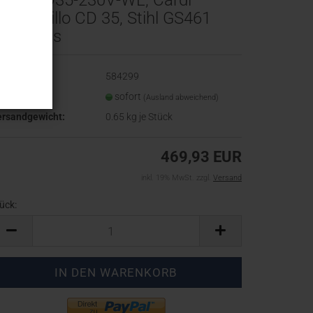
ardi CD35-230V-WL, Cardi
occodrillo CD 35, Stihl GS461
ockboss
t.Nr.:
584299
eferzeit:
sofort
(Ausland abweichend)
ersandgewicht:
0.65
kg je Stück
469,93 EUR
inkl. 19% MwSt. zzgl.
Versand
ück:
ück