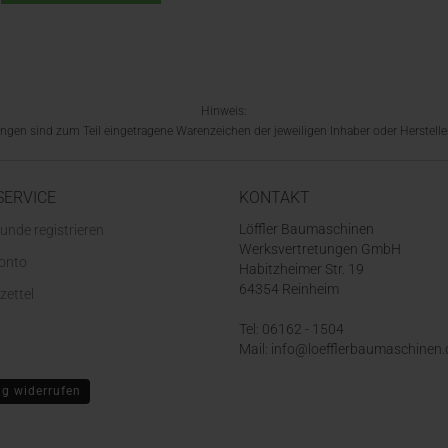
Hinweis:
en sind zum Teil eingetragene Warenzeichen der jeweiligen Inhaber oder Hersteller
SERVICE
KONTAKT
Löffler Baumaschinen
unde registrieren
Werksvertretungen GmbH
Konto
Habitzheimer Str. 19
64354 Reinheim
zettel
Tel: 06162 - 1504
Mail: info@loefflerbaumaschinen.
ag widerrufen