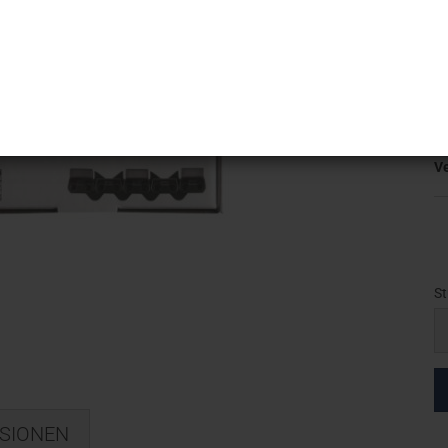
C
C
R
Ar
Li
V
St
St
SIONEN