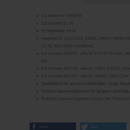
ICS Artikel-Nr.: 584299
Schnitttiefe 35 cm
32 Segmente, 64 DL
Passend für ICS 613GC, 633GC, 680GC, 680ES GC
CD 35, Stihl GS461 Rockboss
Für Schwert 635697 - Alte Nr. 513122 (613GC, 6
35)
Für Schwert 632195 - Alte Nr. 73600 (633GC, 69
Für Schwert 635707 - Alte Nr. 560807 (Stihl GS4
Spezialkette für abrasive Materialien, Ziegel, Mau
Größere Diamantsegmente für längere Lebensda
Breiteres Diamantsegment schützt den Freischnitt
teilen
tweet