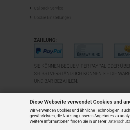
Callback Service
Cookie Einstellungen
ZAHLUNG:
SIE KÖNNEN BEQUEM PER PAYPAL ODER ÜB
SELBSTVERSTÄNDLICH KÖNNEN SIE DIE WAR
UND BAR BEZAHLEN.
Diese Webseite verwendet Cookies und an
Wir verwenden Cookies und ähnliche Technologien, auch 
gewährleisten, die Nutzung unseres Angebotes zu analys
Weitere Informationen finden Sie in unserer
Datenschutz
Shopsoftware
by Gambio.de © 2023