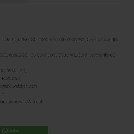
, 695GC, 695XL GC, ICS-Cardi CD35-230V-WL, Cardi Coccodrillo
80GC, 680ES GC, ICS-Cardi CD35-230V-WL, Cardi Coccodrillo CD
5GC, 695XL GC)
61 Rockboss)
erwerk, weicher Stein
uer
 im abrasiven Material
teilen