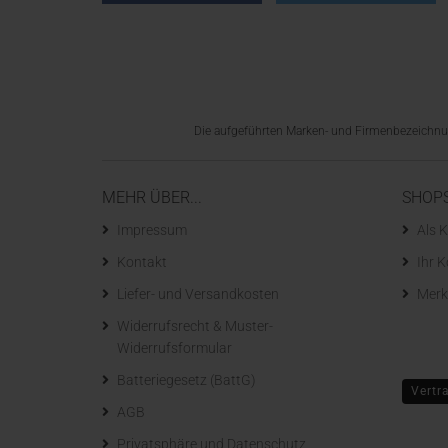
Die aufgeführten Marken- und Firmenbezeichnung
MEHR ÜBER...
SHOP
Impressum
Als K
Kontakt
Ihr 
Liefer- und Versandkosten
Merk
Widerrufsrecht & Muster-
Widerrufsformular
Batteriegesetz (BattG)
Vertr
AGB
Privatsphäre und Datenschutz