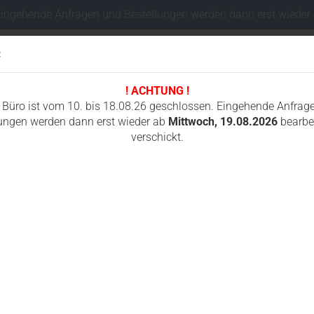
Eingehende Anfragen und Bestellungen werden dann erst wieder
:
! ACHTUNG !
Sprache auswählen
 Büro ist vom 10. bis 18.08.26 geschlossen. Eingehende Anfrag
ungen werden dann erst wieder ab
Mittwoch, 19.08.2026
bearbei
verschickt.
Lieferland
I
FAHRWERKSTEILE MINIBAGGER
FUNKSTEUERUNGEN
GUMMIKETTEN
»
für ICS 613 / 680GC / 680ES GC
3GC, 680GC, 680ES GC, 695GC, 695XL GC, ICS-Cardi CD35-230V-WL, Cardi
I
B
Konto e
6
Passwo
G