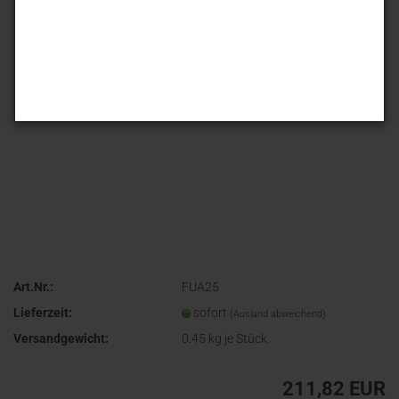
Art.Nr.:
FUA25
Lieferzeit:
sofort
(Ausland abweichend)
Versandgewicht:
0.45
kg je Stück
211,82 EUR