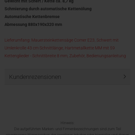
Gewicht mit Schert / Kette ca. 8,7 kg
Schmierung durch automatische Kettenölung
​Automatische Kettenbremse
Abmessung 880x190x320 mm
Lieferumfang: Mauersteinkettensäge Comer E23, Schwert mit
Umlenkrolle 43 cm Schnittlänge, Hartmetallkette MM mit 59
Kettenglieder - Schnittbreite 8 mm, Zubehör, Bedienungsanleitung
Kundenrezensionen
Hinweis:
Die aufgeführten Marken- und Firmenbezeichnungen sind zum Teil