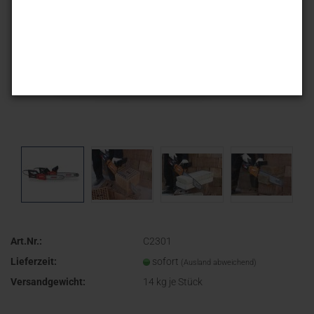
Art.Nr.:
C2301
Lieferzeit:
sofort
(Ausland abweichend)
Versandgewicht:
14
kg je Stück