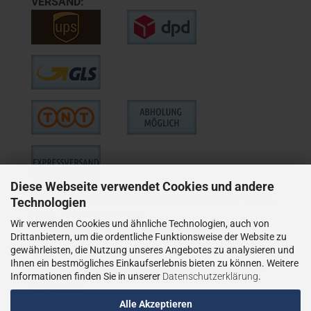
VERSAND:
Diese Webseite verwendet Cookies und andere
WIE VERSENDEN NUR ALS VERSICHERTES PAKET,
Technologien
BZW. BEI GRÖSSEREN
Wir verwenden Cookies und ähnliche Technologien, auch von
LIEFERUNGEN ALS VERSICHERTER
Drittanbietern, um die ordentliche Funktionsweise der Website zu
gewährleisten, die Nutzung unseres Angebotes zu analysieren und
SPEDITIONSVERSAND.
Ihnen ein bestmögliches Einkaufserlebnis bieten zu können. Weitere
LIEFERUNGEN AN PACKSTATIONEN SIND NICHT
Informationen finden Sie in unserer
Datenschutzerklärung
.
MÖGLICH.
Alle Akzeptieren