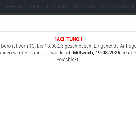
Eingehende Anfragen und Bestellungen werden dann erst wieder
:
! ACHTUNG !
Sprache auswählen
 Büro ist vom 10. bis 18.08.26 geschlossen. Eingehende Anfrag
ungen werden dann erst wieder ab
Mittwoch, 19.08.2026
bearbei
verschickt.
Lieferland
I
FAHRWERKSTEILE MINIBAGGER
FUNKSTEUERUNGEN
GUMMIKETTEN
»
für ICS 880F4 / 890F4 / 701-A
»
te
A 25 cm, 633F4 / 695F4 / 695XL F4 30 cm
P
F
Konto e
8
Passwo
6