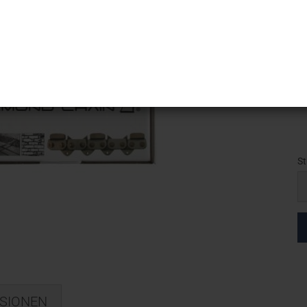
Ar
Li
V
St
St
SIONEN