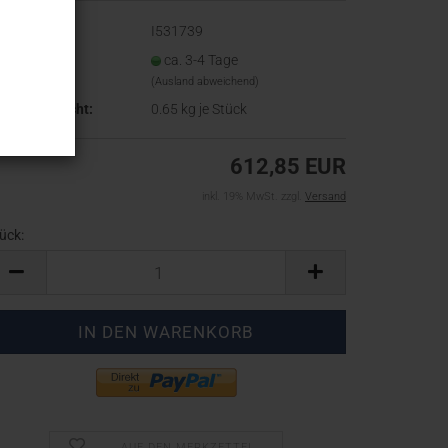
t.Nr.:
I531739
eferzeit:
ca. 3-4 Tage
(Ausland abweichend)
ersandgewicht:
0.65
kg je Stück
612,85 EUR
inkl. 19% MwSt. zzgl.
Versand
ück:
ück
AUF DEN MERKZETTEL