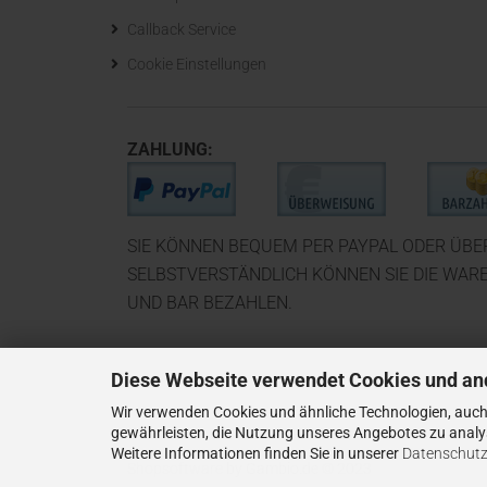
Callback Service
Cookie Einstellungen
ZAHLUNG:
SIE KÖNNEN BEQUEM PER PAYPAL ODER ÜB
SELBSTVERSTÄNDLICH KÖNNEN SIE DIE WAR
UND BAR BEZAHLEN.
Diese Webseite verwendet Cookies und an
Wir verwenden Cookies und ähnliche Technologien, auch 
gewährleisten, die Nutzung unseres Angebotes zu analys
Weitere Informationen finden Sie in unserer
Datenschutz
Shopsoftware
by Gambio.de © 2023