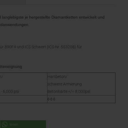
langlebigste je hergestellte Diamantketten entwickelt und
neidanwendungen.
für 890F4 und ICS Schwert (ICS-Nr. 553208) für
tteneignung
n/
Hartbeton/
schwere Armierung
- 6,000 psi
Betonhärte </= 8,000psi
◊ ◊ ◊
teilen