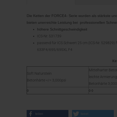
Die Ketten der FORCE4- Serie wurden als stärkste und 
bieten unerreichte Leistung bei professionellen Sch
höhere Schnittgeschwindigkeit
ICS-Nr. 531739
passend für ICS Schwert 25 cm (ICS-Nr. 529829) 
633F4/695/695XL F4
Ke
Mittelharter Beto
Soft Naturstein
leichte Armierung
Betonhärte </= 3,000psi
Betonhärte 3,000 
◊
◊ ◊
teilen
tweet