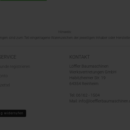
Hinweis:
en sind zum Teil eingetragene Warenzeichen der jeweiligen Inhaber oder Hersteller
SERVICE
KONTAKT
Löffler Baumaschinen
unde registrieren
Werksvertretungen GmbH
Konto
Habitzheimer Str. 19
64354 Reinheim
zettel
Tel: 06162 - 1504
Mail: info@loefflerbaumaschinen.
ag widerrufen