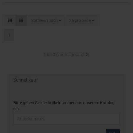
Sortieren nach
25 pro Seite
1
1
bis
2
(von insgesamt
2
)
Schnellkauf
Bitte geben Sie die Artikelnummer aus unserem Katalog
ein.