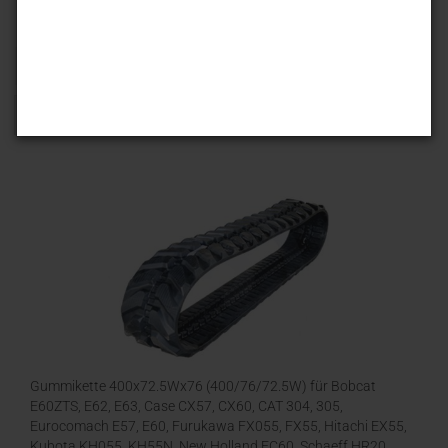
Sortieren nach
25 pro Seite
1
Gummikette 400x72.5Wx76 (400/76/72.5W) für Bobcat
E60ZTS, E62, E63, Case CX57, CX60, CAT 304, 305,
Eurocomach E57, E60, Furukawa FX055, FX55, Hitachi EX55,
Kubota KH055, KH55N, New Holland EC60, Schaeff HR20,