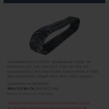
Gummikette 400x72.5Wx76 - Stückpreis ab 2 Stück - für
Bobcat E60, E62, E63, Case CX57, CX60, CAT 304, 305,
Eurocomach E57, E60, Hitachi EX55, Kubota KH055, KH55N,
New Holland EC60, Schaeff HR20, HR21, HR22, Takeuchi
TB260, Terex TC60
Gummikette mit den Maßen:
400 x 72.5 W x 76
(400/76/72.5W)
Breite (mm) x Teilung (mm) x Anzahl Glieder,
Stückpreis bei einer Bestellung von mindestens 2 Stück.
Wir vertreiben NUR hochwertige Gummiketten für die