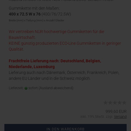
HR21, HR22, Takeuchi TB260, Terex TC60
Gummikette mit den Maßen:
400 x 72.5 W x 76
(400/76/72.5W)
Breite (mm) x Teilung (mm) x Anzahl Glieder
Wir vertreiben NUR hochwertige Gummiketten für die
Bauwirtschaft.
KEINE günstig produzierten ECO-Line Gummiketten in geringer
Qualität.
Frachtfreie Lieferung nach: Deutschland, Belgien,
Niederlande, Luxemburg
Lieferung auch nach Dänemark, Österreich, Frankreich, Polen,
andere EU Länder und in die Schweiz möglich.
Lieferzeit:
sofort
(Ausland abweichend)
999,60 EUR
inkl. 19% MwSt. zzgl.
Versand
IN DEN WARENKORB