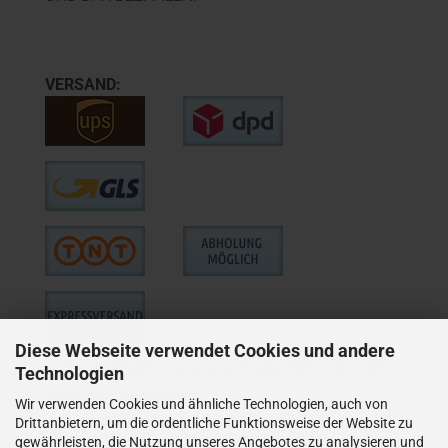
VERSAND:
Diese Webseite verwendet Cookies und andere
WIE VERSENDEN NUR ALS VERSICHERTES PAKET,
Technologien
BZW. BEI GRÖSSEREN
Wir verwenden Cookies und ähnliche Technologien, auch von
LIEFERUNGEN ALS VERSICHERTER
Drittanbietern, um die ordentliche Funktionsweise der Website zu
gewährleisten, die Nutzung unseres Angebotes zu analysieren und
SPEDITIONSVERSAND.