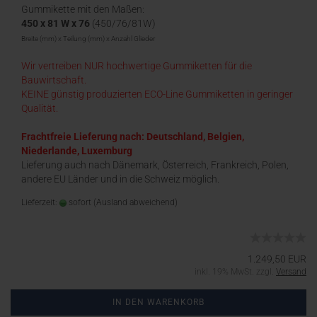
Gummikette mit den Maßen:
450 x 81 W x 76
(450/76/81W)
Breite (mm) x Teilung (mm) x Anzahl Glieder
Wir vertreiben NUR hochwertige Gummiketten für die
Bauwirtschaft.
KEINE günstig produzierten ECO-Line Gummiketten in geringer
Qualität.
Frachtfreie Lieferung nach: Deutschland, Belgien,
Niederlande, Luxemburg
Lieferung auch nach Dänemark, Österreich, Frankreich, Polen,
andere EU Länder und in die Schweiz möglich.
Lieferzeit:
sofort
(Ausland abweichend)
1.249,50 EUR
inkl. 19% MwSt. zzgl.
Versand
IN DEN WARENKORB