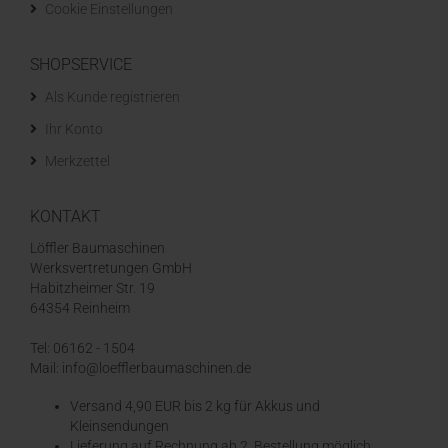
Cookie Einstellungen
SHOPSERVICE
Als Kunde registrieren
Ihr Konto
Merkzettel
KONTAKT
Löffler Baumaschinen
Werksvertretungen GmbH
Habitzheimer Str. 19
64354 Reinheim
Tel: 06162 - 1504
Mail: info@loefflerbaumaschinen.de
Versand 4,90 EUR bis 2 kg für Akkus und
Kleinsendungen
​Lieferung auf Rechnung ab 2. Bestellung möglich