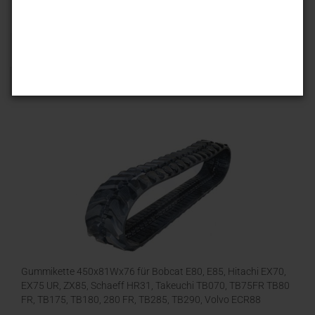
Sortieren nach
25 pro Seite
1
Gummikette 450x81Wx76 für Bobcat E80, E85, Hitachi EX70,
EX75 UR, ZX85, Schaeff HR31, Takeuchi TB070, TB75FR TB80
FR, TB175, TB180, 280 FR, TB285, TB290, Volvo ECR88