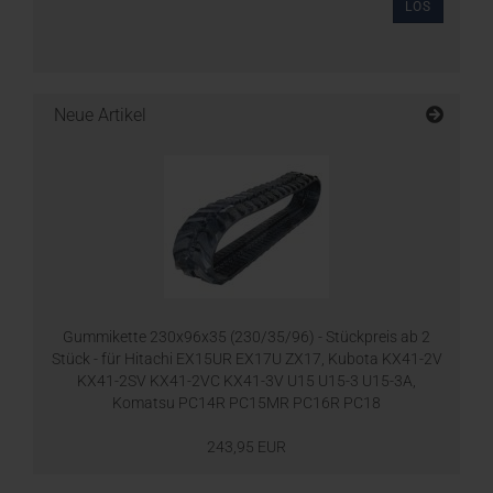
LOS
Neue Artikel
Gummikette 230x96x35 (230/35/96) - Stückpreis ab 2
Stück - für Hitachi EX15UR EX17U ZX17, Kubota KX41-2V
KX41-2SV KX41-2VC KX41-3V U15 U15-3 U15-3A,
Komatsu PC14R PC15MR PC16R PC18
243,95 EUR