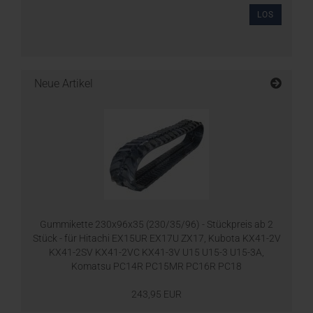
LOS
Neue Artikel
Gummikette 230x96x35 (230/35/96) - Stückpreis ab 2
Stück - für Hitachi EX15UR EX17U ZX17, Kubota KX41-2V
KX41-2SV KX41-2VC KX41-3V U15 U15-3 U15-3A,
Komatsu PC14R PC15MR PC16R PC18
243,95 EUR