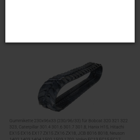
Sortieren nach
25 pro Seite
1
Gummikette 230x96x33 (230/96/33) für Bobcat 320 321 322
323, Caterpillar 301.4 301.6 301.7 301.8, Hanix H15, Hitachi
EX15 EX16 EX17 ZX15 ZX16 ZX18, JCB 8016 8018, Neuson
1402 1403 1404 1502 1503 1702, Volvo EC13 EC15 EC17