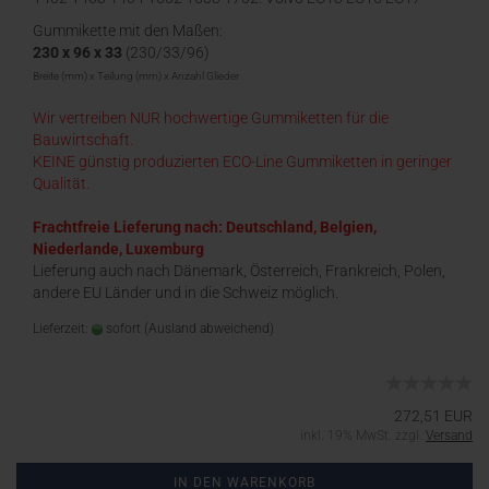
EC18
Gummikette mit den Maßen:
230 x 96 x 33
(230/33/96)
Breite (mm) x Teilung (mm) x Anzahl Glieder
Wir vertreiben NUR hochwertige Gummiketten für die
Bauwirtschaft.
KEINE günstig produzierten ECO-Line Gummiketten in geringer
Qualität.
Frachtfreie Lieferung nach: Deutschland, Belgien,
Niederlande, Luxemburg
Lieferung auch nach Dänemark, Österreich, Frankreich, Polen,
andere EU Länder und in die Schweiz möglich.
Lieferzeit:
sofort
(Ausland abweichend)
272,51 EUR
inkl. 19% MwSt. zzgl.
Versand
IN DEN WARENKORB