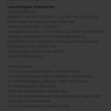
Leitrad Original-Ersatzteil-Nr.:
BOBCAT 6808137
DAEWOO – DOOSAN 270-00011, 270-00011A, 270-00011B,
DHI.270-00011B, DHI.K1027280, K1027280
HANIX 01003-00080, 172120010
HYUNDAI 81MH-13021, 81MH-13021GG, 81MH-13040, 81MH-
13040GG, HYN.81MH.13021, HYN.81MH.13021GG,
HYN.81MH.13040, HYN.81MH.13040GG, HYN.HCA1.42000,
HYN.XJDH.01141, XJDH.01141
NAGANO HCA1-42000, XCA1-42000
SCHAEFF 5527640002
Vergleichsmaße:
310 mm Gesamtdurchmesser / Diameter overall
270 mm Durchmesser Ketten-Lauffläche / Chains tread
65,2 mm Breite Rad (Lauffläche) / Width Weel (tread)
30 mm Steegbreite / Web width
174,2 mm Gesamtbreite / Overall width
101,5 mm Gleitstücklänge bis Mitte Radbolzen / Slider Length
to the center of the weel bolt
124 mm Gleitstückhöhe / Height of slider