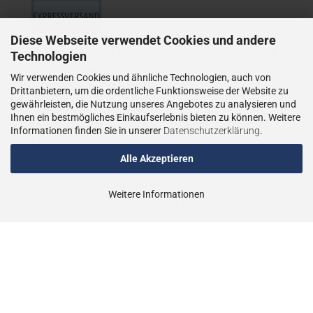
Diese Webseite verwendet Cookies und andere
WIE VERSENDEN NUR ALS VERSICHERTES PAKET,
Technologien
BZW. BEI GRÖSSEREN
Wir verwenden Cookies und ähnliche Technologien, auch von
LIEFERUNGEN ALS VERSICHERTER
Drittanbietern, um die ordentliche Funktionsweise der Website zu
gewährleisten, die Nutzung unseres Angebotes zu analysieren und
SPEDITIONSVERSAND.
Ihnen ein bestmögliches Einkaufserlebnis bieten zu können. Weitere
LIEFERUNGEN AN PACKSTATIONEN SIND NICHT
Informationen finden Sie in unserer
Datenschutzerklärung
.
MÖGLICH.
Alle Akzeptieren
Weitere Informationen
Shopsoftware
by Gambio.de © 2023
Theme von
data-blue.de