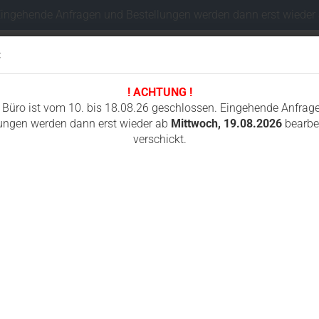
Eingehende Anfragen und Bestellungen werden dann erst wieder
:
! ACHTUNG !
Sprache auswählen
 Büro ist vom 10. bis 18.08.26 geschlossen. Eingehende Anfrag
ungen werden dann erst wieder ab
Mittwoch, 19.08.2026
bearbei
verschickt.
Lieferland
I
FAHRWERKSTEILE MINIBAGGER
FUNKSTEUERUNGEN
GUMMIKETTEN
»
»
»
Fahrwerksteile Minibagger
Hitachi
EX15
terte Suche
Konto e
Passwo
he ergab keine genauen Treffer.