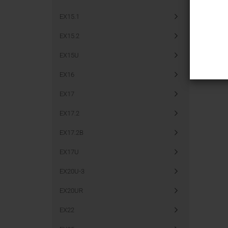
EX15.1
Möchten S
EX15.2
suchen?
EX15U
EX16
EX17
EX17.2
EX17.2B
EX17U
EX20U-3
EX20UR
EX22