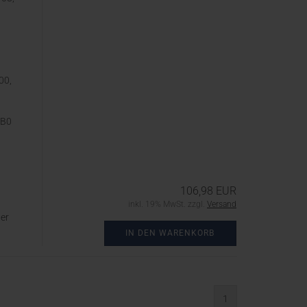
00,
0B0
106,98 EUR
inkl. 19% MwSt. zzgl.
Versand
er
IN DEN WARENKORB
1