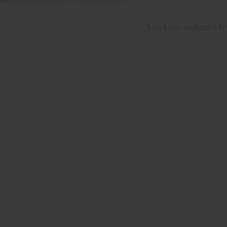
1
bis
1
(von insgesamt
1
)