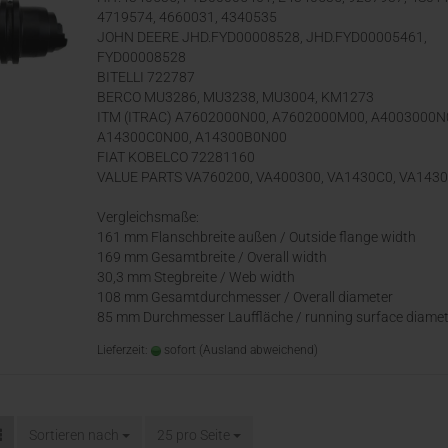
4719574, 4660031, 4340535
JOHN DEERE JHD.FYD00008528, JHD.FYD00005461,
FYD00008528
BITELLI 722787
BERCO MU3286, MU3238, MU3004, KM1273
ITM (ITRAC) A7602000N00, A7602000M00, A4003000N
A14300C0N00, A14300B0N00
FIAT KOBELCO 72281160
VALUE PARTS VA760200, VA400300, VA1430C0, VA143
Vergleichsmaße:
161 mm Flanschbreite außen / Outside flange width
169 mm Gesamtbreite / Overall width
30,3 mm Stegbreite / Web width
108 mm Gesamtdurchmesser / Overall diameter
85 mm Durchmesser Lauffläche / running surface diamet
Lieferzeit:
sofort
(Ausland abweichend)
Sortieren nach
25 pro Seite