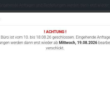
Eingehende Anfragen und Bestellungen werden dann erst wieder
:
! ACHTUNG !
Sprache auswählen
 Büro ist vom 10. bis 18.08.26 geschlossen. Eingehende Anfrag
ungen werden dann erst wieder ab
Mittwoch, 19.08.2026
bearbei
verschickt.
Lieferland
I
FAHRWERKSTEILE MINIBAGGER
FUNKSTEUERUNGEN
GUMMIKETTEN
»
»
»
Fahrwerksteile Minibagger
Hitachi
EX33
Konto e
Passwo