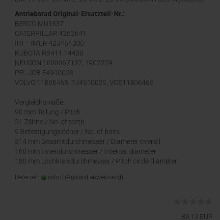
M16BV, M22U
Antriebsrad Original-Ersatzteil-Nr.:
BERCO MU1537
CATERPILLAR 4262641
IHI – IMER 423454300
KUBOTA RB411.14430
NEUSON 1000067137, 1902229
PEL JOB E4910029
VOLVO 11806465, PJ4910029, VOE11806465
Vergleichsmaße:
90 mm Teilung / Pitch
21 Zähne / No. of teeth
9 Befestigungslöcher / No. of bolts
314 mm Gesamtdurchmesser / Diameter overall
160 mm Innendurchmesser / Internal diameter
180 mm Lochkreisdurchmesser / Pitch circle diameter
Lieferzeit:
sofort
(Ausland abweichend)
89,13 EUR