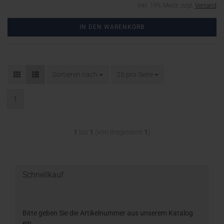
inkl. 19% MwSt. zzgl.
Versand
IN DEN WARENKORB
Sortieren nach
25 pro Seite
1
1
bis
1
(von insgesamt
1
)
Schnellkauf
Bitte geben Sie die Artikelnummer aus unserem Katalog
ein.