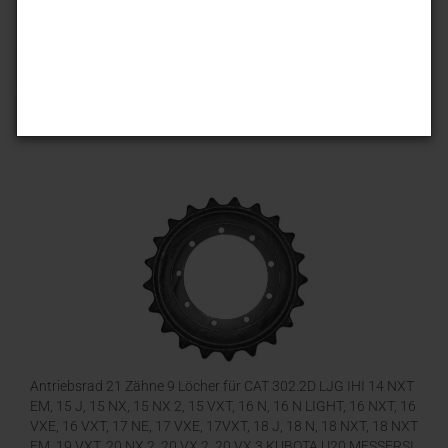
Sortieren nach
25 pro Seite
1
Antriebsrad 21 Zähne 9 Löcher für CAT 302.2D LJG IHI 14 NXT
EM, 15 J, 15 NX, 15 NX 2, 15 VXT, 16 N, 16 N LIGHT, 16 NXT, 16
VXE, 16 VXT, 17 NE, 17 VXE, 17VXT, 18 J, 18 N, 18 NXT, 18 NXT
EM, 19 VXT, 20 NX 2, 20 VX 2, 20 VX 3 KUBOTA U20 MESSERSI