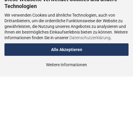
WIE VERSENDEN NUR ALS VERSICHERTES PAKET,
Technologien
BZW. BEI GRÖSSEREN
Wir verwenden Cookies und ähnliche Technologien, auch von
LIEFERUNGEN ALS VERSICHERTER
Drittanbietern, um die ordentliche Funktionsweise der Website zu
gewährleisten, die Nutzung unseres Angebotes zu analysieren und
SPEDITIONSVERSAND.
Ihnen ein bestmögliches Einkaufserlebnis bieten zu können. Weitere
LIEFERUNGEN AN PACKSTATIONEN SIND NICHT
Informationen finden Sie in unserer
Datenschutzerklärung
.
MÖGLICH.
Alle Akzeptieren
Weitere Informationen
Shopsoftware
by Gambio.de © 2023
Theme von
data-blue.de