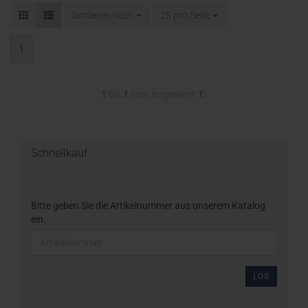
Sortieren nach
25 pro Seite
1
1
bis
1
(von insgesamt
1
)
Schnellkauf
Bitte geben Sie die Artikelnummer aus unserem Katalog
ein.
LOS