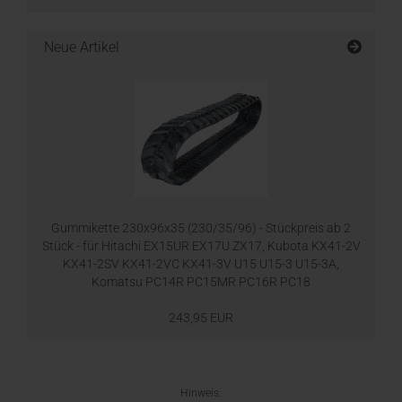
Neue Artikel
Gummikette 230x96x35 (230/35/96) - Stückpreis ab 2
Stück - für Hitachi EX15UR EX17U ZX17, Kubota KX41-2V
KX41-2SV KX41-2VC KX41-3V U15 U15-3 U15-3A,
Komatsu PC14R PC15MR PC16R PC18
243,95 EUR
Hinweis: