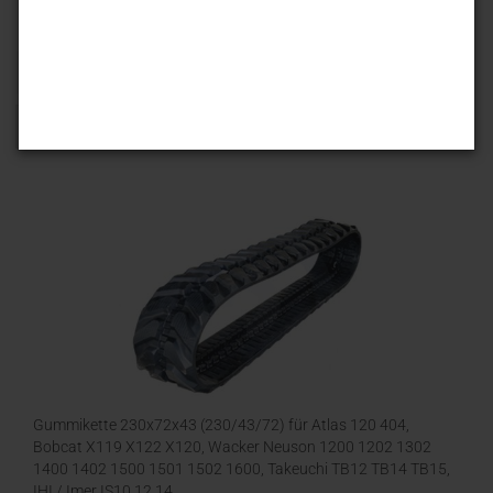
Sortieren nach
25 pro Seite
1
Gummikette 230x72x43 (230/43/72) für Atlas 120 404,
Bobcat X119 X122 X120, Wacker Neuson 1200 1202 1302
1400 1402 1500 1501 1502 1600, Takeuchi TB12 TB14 TB15,
IHI / Imer IS10 12 14