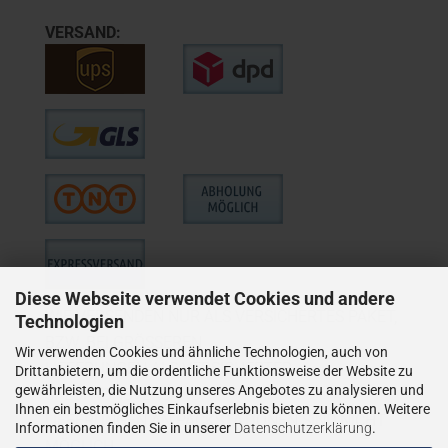
VERSAND:
Diese Webseite verwendet Cookies und andere
WIE VERSENDEN NUR ALS VERSICHERTES PAKET,
Technologien
BZW. BEI GRÖSSEREN
Wir verwenden Cookies und ähnliche Technologien, auch von
LIEFERUNGEN ALS VERSICHERTER
Drittanbietern, um die ordentliche Funktionsweise der Website zu
gewährleisten, die Nutzung unseres Angebotes zu analysieren und
SPEDITIONSVERSAND.
Ihnen ein bestmögliches Einkaufserlebnis bieten zu können. Weitere
LIEFERUNGEN AN PACKSTATIONEN SIND NICHT
Informationen finden Sie in unserer
Datenschutzerklärung
.
MÖGLICH.