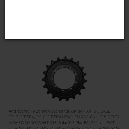
Sortieren nach
25 pro Seite
1
Antriebsrad 19 Zähne 9 Löcher für AIRMAN AX18-3 CASE
CX17-C-TIER4, CX18-C-TIER4 NEW HOLLAND CNH E18-C TIER
IV DAEWOO DOOSAN DX18, Solar015 Plus FAI 212 Neu FIAT
HITACHI FH15-2, FH16-2, FH17-2 HANIX H15A HITACHI EX12-