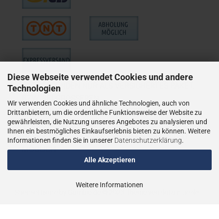
Diese Webseite verwendet Cookies und andere
WIE VERSENDEN NUR ALS VERSICHERTES PAKET,
Technologien
BZW. BEI GRÖSSEREN
Wir verwenden Cookies und ähnliche Technologien, auch von
LIEFERUNGEN ALS VERSICHERTER
Drittanbietern, um die ordentliche Funktionsweise der Website zu
gewährleisten, die Nutzung unseres Angebotes zu analysieren und
SPEDITIONSVERSAND.
Ihnen ein bestmögliches Einkaufserlebnis bieten zu können. Weitere
LIEFERUNGEN AN PACKSTATIONEN SIND NICHT
Informationen finden Sie in unserer
Datenschutzerklärung
.
MÖGLICH.
Alle Akzeptieren
Weitere Informationen
Shopsoftware
by Gambio.de © 2023
Theme von
data-blue.de