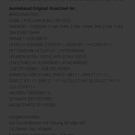
1, EX12-2, EX15-1, EX15-2, EX17-2, EX17
Antriebsrad Original-Ersatzteil-Nr.:
BERCO MU1501
CASE – POCLAIN 8LMJ.10010CG
DAEWOO – DOOSAN 2108.1044, 2108.1044A, DHI.2108.1044,
DHI.2108.1044A
HANIX 11020.00070
HITACHI 2056268, E2031811, H2031811, HIT.2031811,
HIT.2056268, HIT2031811, HIT2056268
HYUNDAI 81MJ.10010, HYN.81MJ.10010
ITM (ITRAC) R1429000M01, R1429000S01
JCB 231/80801, JCB.231/80801
KOMATSU 200131649, 20M.27.48111, 20M.27.71111,
20M.27.81111, 20W.27.11110, 22J.27.16110, 22J.27.16111,
22J.27.R6111
NEUSON 1000068519
SCHAEFF 5527657683
VALUE PARTS VR142900
Vergleichsmaße:
(für Gummiketten mit Teilung 48 oder 96)
19 Zähne / No. of teeth