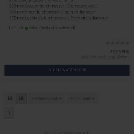
9 Befestigungslöcher / No. of bolts
290 mm Gesamtdurchmesser / Diameter overall
140 mm Innendurchmesser / Internal diameter
155 mm Lochkreisdurchmesser / Pitch circle diameter
Lieferzeit:
sofort
(Ausland abweichend)
89,96 EUR
inkl. 19% MwSt. zzgl.
Versand
IN DEN WARENKORB
Sortieren nach
25 pro Seite
1
1
bis
1
(von insgesamt
1
)