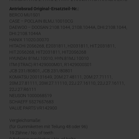
1, EX12-2, EX15-1, EX15-2, EX17-2, EX17
Antriebsrad Original-Ersatzteil-Nr.:
BERCO MU1501
CASE – POCLAIN 8LMJ.10010CG
DAEWOO – DOOSAN 2108.1044, 2108.1044A, DHI.2108.1044,
DHI.2108.1044A
HANIX 11020.00070
HITACHI 2056268, E2031811, H2031811, HIT.2031811,
HIT.2056268, HIT2031811, HIT2056268
HYUNDAI 81MJ.10010, HYN.81MJ.10010
ITM (ITRAC) R1429000M01, R1429000S01
JCB 231/80801, JCB.231/80801
KOMATSU 200131649, 20M.27.48111, 20M.27.71111,
20M.27.81111, 20W.27.11110, 22J.27.16110, 22J.27.16111,
22J.27.R6111
NEUSON 1000068519
SCHAEFF 5527657683
VALUE PARTS VR142900
Vergleichsmaße:
(für Gummiketten mit Teilung 48 oder 96)
19 Zähne / No. of teeth