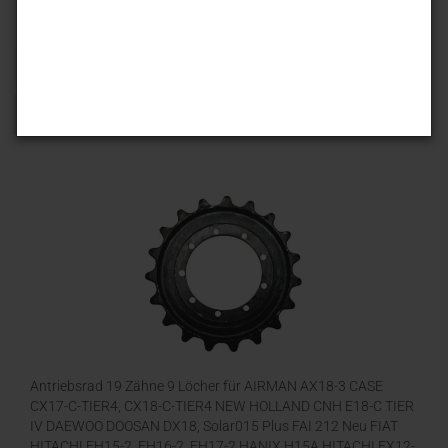
Sortieren nach
25 pro Seite
1
Antriebsrad 19 Zähne 9 Löcher für AIRMAN AX18-3 CASE
CX17-C-TIER4, CX18-C-TIER4 NEW HOLLAND CNH E18-C TIER
IV DAEWOO DOOSAN DX18, Solar015 Plus FAI 212 Neu FIAT
HITACHI FH15-2, FH16-2, FH17-2 HANIX H15A HITACHI EX12-