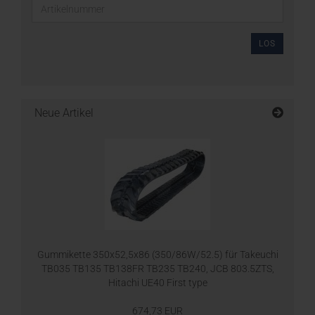
LOS
Neue Artikel
Gummikette 350x52,5x86 (350/86W/52.5) für Takeuchi
TB035 TB135 TB138FR TB235 TB240, JCB 803.5ZTS,
Hitachi UE40 First type
674,73 EUR