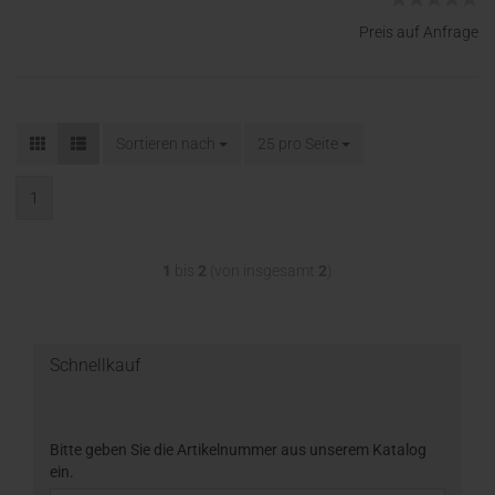
Preis auf Anfrage
Sortieren nach
25 pro Seite
1
1
bis
2
(von insgesamt
2
)
Schnellkauf
Bitte geben Sie die Artikelnummer aus unserem Katalog
ein.