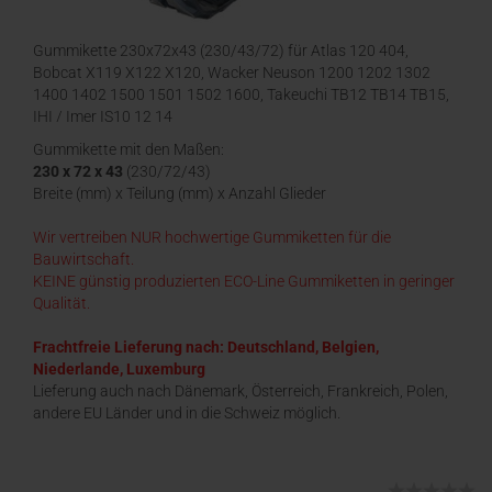
Gummikette 230x72x43 (230/43/72) für Atlas 120 404,
Bobcat X119 X122 X120, Wacker Neuson 1200 1202 1302
1400 1402 1500 1501 1502 1600, Takeuchi TB12 TB14 TB15,
IHI / Imer IS10 12 14
Gummikette mit den Maßen:
230 x 72 x 43
(230/72/43)
Breite (mm) x Teilung (mm) x Anzahl Glieder
Wir vertreiben NUR hochwertige Gummiketten für die
Bauwirtschaft.
KEINE günstig produzierten ECO-Line Gummiketten in geringer
Qualität.
Frachtfreie Lieferung nach: Deutschland, Belgien,
Niederlande, Luxemburg
Lieferung auch nach Dänemark, Österreich, Frankreich, Polen,
andere EU Länder und in die Schweiz möglich.