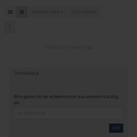
Sortieren nach
25 pro Seite
1
1
bis
2
(von insgesamt
2
)
Schnellkauf
Bitte geben Sie die Artikelnummer aus unserem Katalog
ein.
LOS