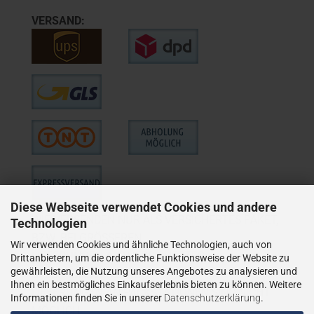
VERSAND:
Diese Webseite verwendet Cookies und andere
WIE VERSENDEN NUR ALS VERSICHERTES PAKET,
Technologien
BZW. BEI GRÖSSEREN
Wir verwenden Cookies und ähnliche Technologien, auch von
LIEFERUNGEN ALS VERSICHERTER
Drittanbietern, um die ordentliche Funktionsweise der Website zu
gewährleisten, die Nutzung unseres Angebotes zu analysieren und
SPEDITIONSVERSAND.
Ihnen ein bestmögliches Einkaufserlebnis bieten zu können. Weitere
LIEFERUNGEN AN PACKSTATIONEN SIND NICHT
Informationen finden Sie in unserer
Datenschutzerklärung
.
MÖGLICH.