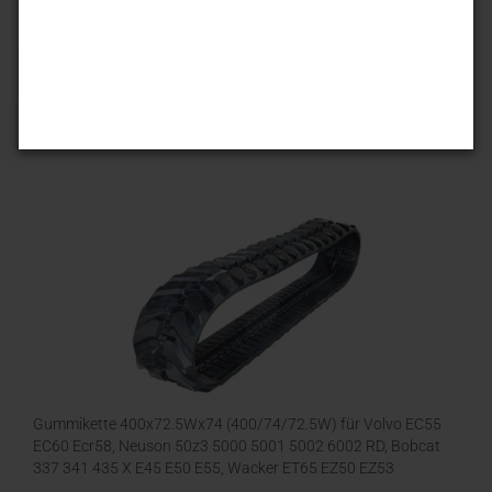
Sortieren nach
25 pro Seite
1
Gummikette 400x72.5Wx74 (400/74/72.5W) für Volvo EC55
EC60 Ecr58, Neuson 50z3 5000 5001 5002 6002 RD, Bobcat
337 341 435 X E45 E50 E55, Wacker ET65 EZ50 EZ53