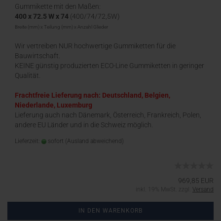
Gummikette mit den Maßen:
400 x 72.5 W x 74
(400/74/72,5W)
Breite (mm) x Teilung (mm) x Anzahl Glieder
Wir vertreiben NUR hochwertige Gummiketten für die
Bauwirtschaft.
KEINE günstig produzierten ECO-Line Gummiketten in geringer
Qualität.
Frachtfreie Lieferung nach: Deutschland, Belgien,
Niederlande, Luxemburg
Lieferung auch nach Dänemark, Österreich, Frankreich, Polen,
andere EU Länder und in die Schweiz möglich.
Lieferzeit:
sofort
(Ausland abweichend)
969,85 EUR
inkl. 19% MwSt. zzgl.
Versand
IN DEN WARENKORB