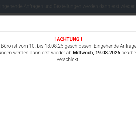
Eingehende Anfragen und Bestellungen werden dann erst wieder
:
! ACHTUNG !
Sprache auswählen
 Büro ist vom 10. bis 18.08.26 geschlossen. Eingehende Anfrag
ungen werden dann erst wieder ab
Mittwoch, 19.08.2026
bearbei
verschickt.
Lieferland
I
FAHRWERKSTEILE MINIBAGGER
FUNKSTEUERUNGEN
GUMMIKETTEN
»
»
»
Fahrwerksteile Minibagger
Volvo
EC35D
D
Konto e
Passwo