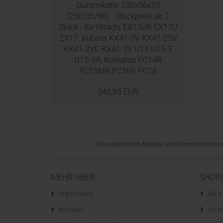
Gummikette 230x96x35
(230/35/96) - Stückpreis ab 2
Stück - für Hitachi EX15UR EX17U
ZX17, Kubota KX41-2V KX41-2SV
KX41-2VC KX41-3V U15 U15-3
U15-3A, Komatsu PC14R
PC15MR PC16R PC18
243,95 EUR
Die aufgeführten Marken- und Firmenbezeichnung
MEHR ÜBER...
SHOP
Impressum
Als K
Kontakt
Ihr 