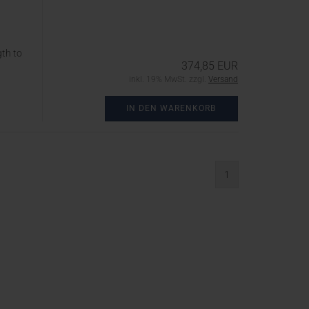
gth to
374,85 EUR
inkl. 19% MwSt. zzgl.
Versand
IN DEN WARENKORB
1