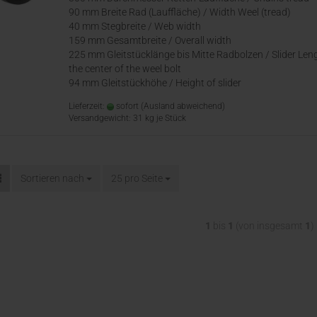
90 mm Breite Rad (Lauffläche) / Width Weel (tread)
40 mm Stegbreite / Web width
159 mm Gesamtbreite / Overall width
225 mm Gleitstücklänge bis Mitte Radbolzen / Slider Len
the center of the weel bolt
94 mm Gleitstückhöhe / Height of slider
Lieferzeit:
sofort
(Ausland abweichend)
Versandgewicht:
31
kg je Stück
Sortieren nach
25 pro Seite
1
bis
1
(von insgesamt
1
)