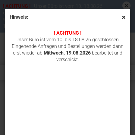
! ACHTUNG !
Unser Büro ist vom 10.-18.08.26
geschlossen. Eingehende Anfragen und Bestellungen
Hinweis:
werden dann erst wieder ab
Mittwoch,
19.08.2026
bearbeitet und verschickt.
! ACHTUNG !
Unser Büro ist vom 10. bis 18.08.26 geschlossen.
Eingehende Anfragen und Bestellungen werden dann
erst wieder ab
Mittwoch, 19.08.2026
bearbeitet und
verschickt.
Leitrad (Spannrolle) für CASE 28 DBK Nr. 5392-5999, 31
DBK Nr. 6219-6999, 35 DBK Nr. 7290-7999, CX28, CX31,
CX35 HJE Nr. 300011-302905 CAT 302 7D LJ7, 302 7D LJL
FERMEC MF128, MF130, MF135 NEUSON 2503, 2503RD,
28Z 3, 3003RD, 3503RD, 38Z 3, ET42 STEEL, EZ3