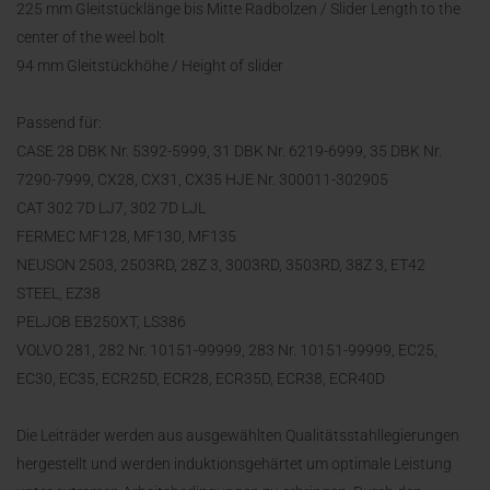
225 mm Gleitstücklänge bis Mitte Radbolzen / Slider Length to the
center of the weel bolt
94 mm Gleitstückhöhe / Height of slider
Passend für:
CASE 28 DBK Nr. 5392-5999, 31 DBK Nr. 6219-6999, 35 DBK Nr.
7290-7999, CX28, CX31, CX35 HJE Nr. 300011-302905
CAT 302 7D LJ7, 302 7D LJL
FERMEC MF128, MF130, MF135
NEUSON 2503, 2503RD, 28Z 3, 3003RD, 3503RD, 38Z 3, ET42
STEEL, EZ38
PELJOB EB250XT, LS386
VOLVO 281, 282 Nr. 10151-99999, 283 Nr. 10151-99999, EC25,
EC30, EC35, ECR25D, ECR28, ECR35D, ECR38, ECR40D
Die Leiträder werden aus ausgewählten Qualitätsstahllegierungen
hergestellt und werden induktionsgehärtet um optimale Leistung