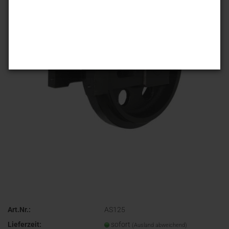
Art.Nr.:
AS125
Lieferzeit:
sofort
(Ausland abweichend)