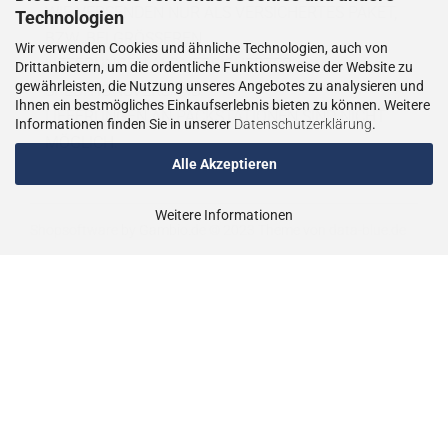
WIE VERSENDEN NUR ALS VERSICHERTES PAKET,
Technologien
BZW. BEI GRÖSSEREN
Wir verwenden Cookies und ähnliche Technologien, auch von
LIEFERUNGEN ALS VERSICHERTER
Drittanbietern, um die ordentliche Funktionsweise der Website zu
gewährleisten, die Nutzung unseres Angebotes zu analysieren und
SPEDITIONSVERSAND.
Ihnen ein bestmögliches Einkaufserlebnis bieten zu können. Weitere
LIEFERUNGEN AN PACKSTATIONEN SIND NICHT
Informationen finden Sie in unserer
Datenschutzerklärung
.
MÖGLICH.
Alle Akzeptieren
Weitere Informationen
Shopsoftware
by Gambio.de © 2023
Theme von
data-blue.de