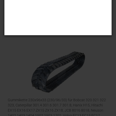
Sortieren nach
25 pro Seite
1
Gummikette 230x96x33 (230/96/33) für Bobcat 320 321 322
323, Caterpillar 301.4 301.6 301.7 301.8, Hanix H15, Hitachi
EX15 EX16 EX17 ZX15 ZX16 ZX18, JCB 8016 8018, Neuson
1402 1403 1404 1502 1503 1702, Volvo EC13 EC15 EC17