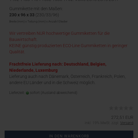
EC18
Gummikette mit den Maßen:
230 x 96 x 33
(230/33/96)
Breite (mm) x Teilung (mm) x Anzahl Glieder
Wir vertreiben NUR hochwertige Gummiketten für die
Bauwirtschaft.
KEINE günstig produzierten ECO-Line Gummiketten in geringer
Qualität.
Frachtfreie Lieferung nach: Deutschland, Belgien,
Niederlande, Luxemburg
Lieferung auch nach Dänemark, Österreich, Frankreich, Polen,
andere EU Länder und in die Schweiz möglich.
Lieferzeit:
sofort
(Ausland abweichend)
272,51 EUR
inkl. 19% MwSt. zzgl.
Versand
IN DEN WARENKORB