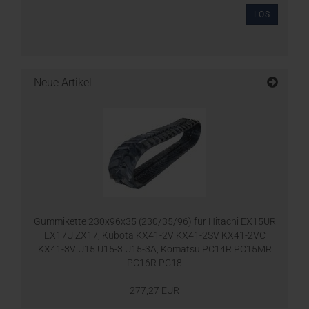
LOS
Neue Artikel
Gummikette 230x96x35 (230/35/96) für Hitachi EX15UR
EX17U ZX17, Kubota KX41-2V KX41-2SV KX41-2VC
KX41-3V U15 U15-3 U15-3A, Komatsu PC14R PC15MR
PC16R PC18
277,27 EUR