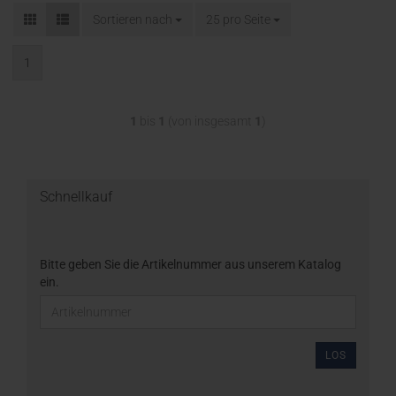
Sortieren nach
25 pro Seite
1
1
bis
1
(von insgesamt
1
)
Schnellkauf
Bitte geben Sie die Artikelnummer aus unserem Katalog
ein.
LOS