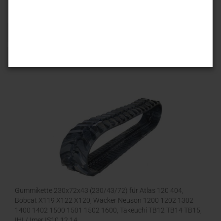
Sortieren nach
25 pro Seite
1
Gummikette 230x72x43 (230/43/72) für Atlas 120 404,
Bobcat X119 X122 X120, Wacker Neuson 1200 1202 1302
1400 1402 1500 1501 1502 1600, Takeuchi TB12 TB14 TB15,
IHI / Imer IS10 12 14