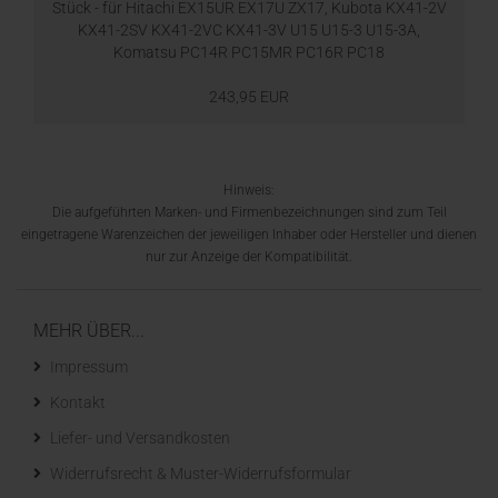
Stück - für Hitachi EX15UR EX17U ZX17, Kubota KX41-2V
KX41-2SV KX41-2VC KX41-3V U15 U15-3 U15-3A,
Komatsu PC14R PC15MR PC16R PC18
243,95 EUR
Hinweis:
Die aufgeführten Marken- und Firmenbezeichnungen sind zum Teil
eingetragene Warenzeichen der jeweiligen Inhaber oder Hersteller und dienen
nur zur Anzeige der Kompatibilität.
MEHR ÜBER...
Impressum
Kontakt
Liefer- und Versandkosten
Widerrufsrecht & Muster-Widerrufsformular