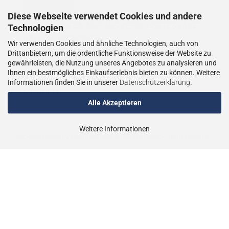
Diese Webseite verwendet Cookies und andere
WIE VERSENDEN NUR ALS VERSICHERTES PAKET,
Technologien
BZW. BEI GRÖSSEREN
Wir verwenden Cookies und ähnliche Technologien, auch von
LIEFERUNGEN ALS VERSICHERTER
Drittanbietern, um die ordentliche Funktionsweise der Website zu
gewährleisten, die Nutzung unseres Angebotes zu analysieren und
SPEDITIONSVERSAND.
Ihnen ein bestmögliches Einkaufserlebnis bieten zu können. Weitere
LIEFERUNGEN AN PACKSTATIONEN SIND NICHT
Informationen finden Sie in unserer
Datenschutzerklärung
.
MÖGLICH.
Alle Akzeptieren
Weitere Informationen
Shopsoftware
by Gambio.de © 2023
Theme von
data-blue.de