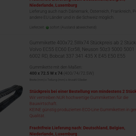
Niederlande, Luxemburg
Lieferung auch nach Dänemark, Österreich, Frankreich, P
andere EU Länder und in die Schweiz möglich.
Lieferzeit:
sofort
(Ausland abweichend)
Gummikette 400x72.5Wx74 Stückpreis ab 2 Stück
Volvo EC55 EC60 Ecr58, Neuson 50z3 5000 5001
6002 RD, Bobcat 337 341 435 X E45 E50 E55
Gummikette mit den Maßen:
400 x 72.5 W x 74
(400/74/72.5W)
Breite (mm) x Teilung (mm) x Anzahl Glieder
Stückpreis bei einer Bestellung von mindestens 2 Stüc
Wir vertreiben NUR hochwertige Gummiketten für die
Bauwirtschaft.
KEINE günstig produzierten ECO-Line Gummiketten in ge
Qualität.
Frachtfreie Lieferung nach: Deutschland, Belgien,
Niederlande, Luxemburg