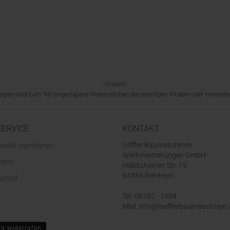
Hinweis:
en sind zum Teil eingetragene Warenzeichen der jeweiligen Inhaber oder Hersteller
SERVICE
KONTAKT
Löffler Baumaschinen
unde registrieren
Werksvertretungen GmbH
Konto
Habitzheimer Str. 19
64354 Reinheim
zettel
Tel: 06162 - 1504
Mail: info@loefflerbaumaschinen.
ag widerrufen