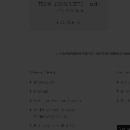
TB240, JCB 803.5ZTS, Hitachi
UE40 First type
674,73 EUR
Die aufgeführten Marken- und Firmenbezeichnung
MEHR ÜBER...
SHOP
Impressum
Als K
Kontakt
Ihr 
Liefer- und Versandkosten
Merk
Widerrufsrecht & Muster-
Widerrufsformular
Batteriegesetz (BattG)
Vertr