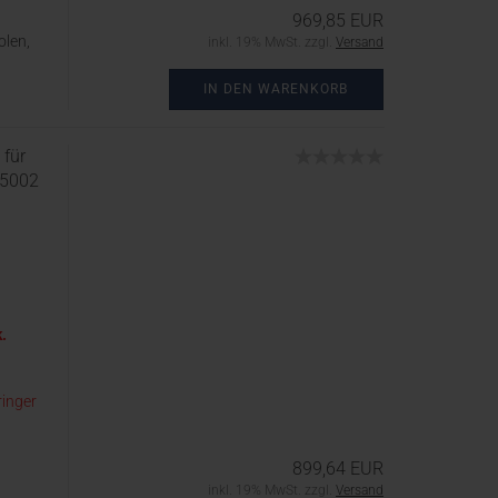
969,85 EUR
olen,
inkl. 19% MwSt. zzgl.
Versand
IN DEN WARENKORB
 für
 5002
k.
ringer
899,64 EUR
inkl. 19% MwSt. zzgl.
Versand