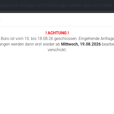
Eingehende Anfragen und Bestellungen werden dann erst wieder
:
! ACHTUNG !
Sprache auswählen
 Büro ist vom 10. bis 18.08.26 geschlossen. Eingehende Anfrag
ungen werden dann erst wieder ab
Mittwoch, 19.08.2026
bearbei
verschickt.
Lieferland
I
FAHRWERKSTEILE MINIBAGGER
FUNKSTEUERUNGEN
GUMMIKETTEN
»
»
»
Fahrwerksteile Minibagger
Airman
AX58MU
8MU
Konto e
Passwo