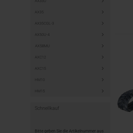
AX33U
AX35
AX35CGL-3
AX50U-4
AX58MU
AXC12
AXC15
HM10
HM15
Schnellkauf
Bitte geben Sie die Artikelnummer aus