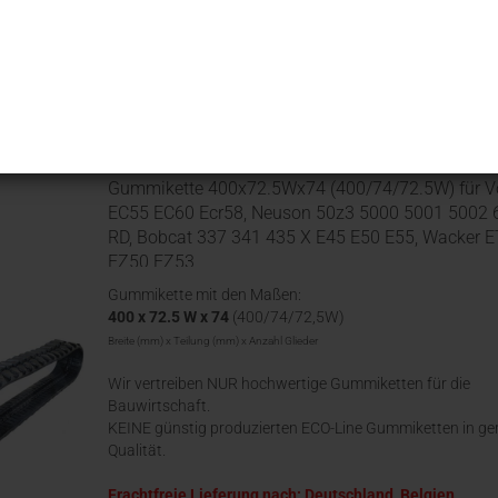
Sortieren nach
25 pro Seite
Gummikette 400x72.5Wx74 (400/74/72.5W) für V
EC55 EC60 Ecr58, Neuson 50z3 5000 5001 5002 
RD, Bobcat 337 341 435 X E45 E50 E55, Wacker 
EZ50 EZ53
Gummikette mit den Maßen:
400 x 72.5 W x 74
(400/74/72,5W)
Breite (mm) x Teilung (mm) x Anzahl Glieder
Wir vertreiben NUR hochwertige Gummiketten für die
Bauwirtschaft.
KEINE günstig produzierten ECO-Line Gummiketten in ge
Qualität.
Frachtfreie Lieferung nach: Deutschland, Belgien,