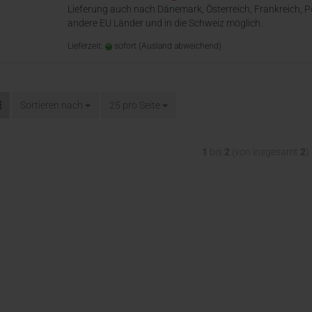
Lieferung auch nach Dänemark, Österreich, Frankreich, P
andere EU Länder und in die Schweiz möglich.
Lieferzeit:
sofort
(Ausland abweichend)
Sortieren nach
25 pro Seite
1
bis
2
(von insgesamt
2
)