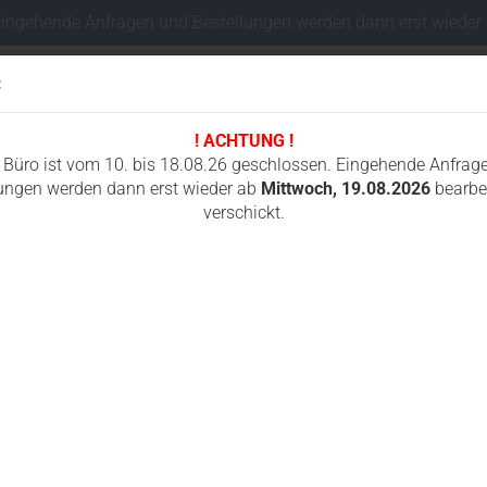
Eingehende Anfragen und Bestellungen werden dann erst wieder
:
! ACHTUNG !
Sprache auswählen
 Büro ist vom 10. bis 18.08.26 geschlossen. Eingehende Anfrag
ungen werden dann erst wieder ab
Mittwoch, 19.08.2026
bearbei
verschickt.
Lieferland
I
FAHRWERKSTEILE MINIBAGGER
FUNKSTEUERUNGEN
GUMMIKETTEN
»
»
»
Fahrwerksteile Minibagger
Airman
AX17
Konto e
Passwo