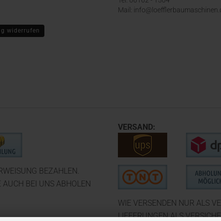
Tel: 06162 - 1504
Mail: info@loefflerbaumaschinen.
ag widerrufen
VERSAND:
ERWEISUNG BEZAHLEN.
E AUCH BEI UNS ABHOLEN
WIE VERSENDEN NUR ALS VE
LIEFERUNGEN ALS VERSICH