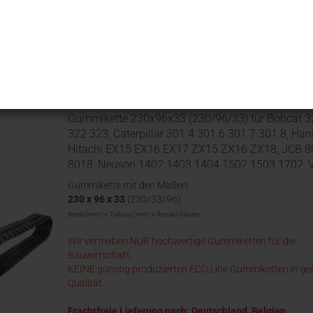
Sortieren nach
25 pro Seite
Gummikette 230x96x33 (230/96/33) für Bobcat 3
322 323, Caterpillar 301.4 301.6 301.7 301.8, Han
Hitachi EX15 EX16 EX17 ZX15 ZX16 ZX18, JCB 
8018, Neuson 1402 1403 1404 1502 1503 1702, 
EC13 EC15 EC17 EC18
Gummikette mit den Maßen:
230 x 96 x 33
(230/33/96)
Breite (mm) x Teilung (mm) x Anzahl Glieder
Wir vertreiben NUR hochwertige Gummiketten für die
Bauwirtschaft.
KEINE günstig produzierten ECO-Line Gummiketten in ge
Qualität.
Frachtfreie Lieferung nach: Deutschland, Belgien,