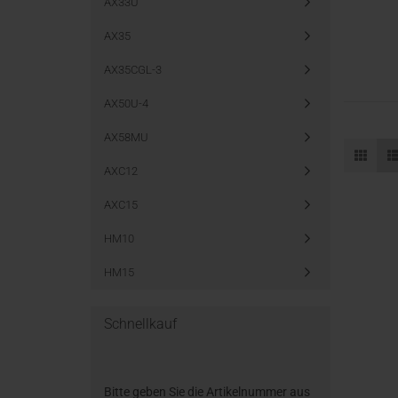
AX33U
AX35
AX35CGL-3
AX50U-4
AX58MU
AXC12
AXC15
HM10
HM15
Schnellkauf
Bitte geben Sie die Artikelnummer aus