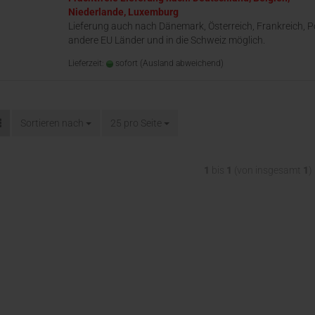
Niederlande, Luxemburg
Lieferung auch nach Dänemark, Österreich, Frankreich, P
andere EU Länder und in die Schweiz möglich.
Lieferzeit:
sofort
(Ausland abweichend)
Sortieren nach
25 pro Seite
1
bis
1
(von insgesamt
1
)