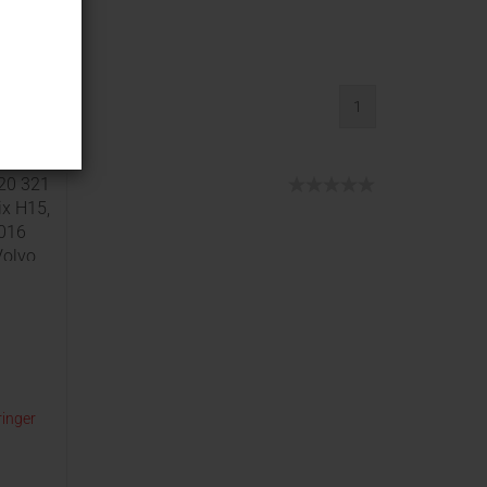
1
20 321
ix H15,
8016
Volvo
ringer