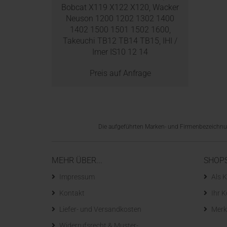
Bobcat X119 X122 X120, Wacker
Neuson 1200 1202 1302 1400
1402 1500 1501 1502 1600,
Takeuchi TB12 TB14 TB15, IHI /
Imer IS10 12 14
Preis auf Anfrage
Die aufgeführten Marken- und Firmenbezeichnung
MEHR ÜBER...
SHOP
Impressum
Als K
Kontakt
Ihr 
Liefer- und Versandkosten
Merk
Widerrufsrecht & Muster-