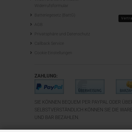
Widerrufsformular
Batteriegesetz (BattG)
Vertr
AGB
Privatsphäre und Datenschutz
Callback Service
Cookie Einstellungen
ZAHLUNG:
SIE KÖNNEN BEQUEM PER PAYPAL ODER ÜB
SELBSTVERSTÄNDLICH KÖNNEN SIE DIE WAR
UND BAR BEZAHLEN.