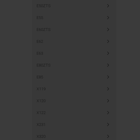
E50ZTS
E55
E60ZTS
E62
E63
E80ZTS
E85
X119
X120
X122
X231
X320