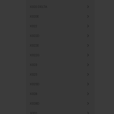
X320 DELTA
X320E
X322
X322D
X322E
X322G
X323
X325
X325D
X328
X328D
X331