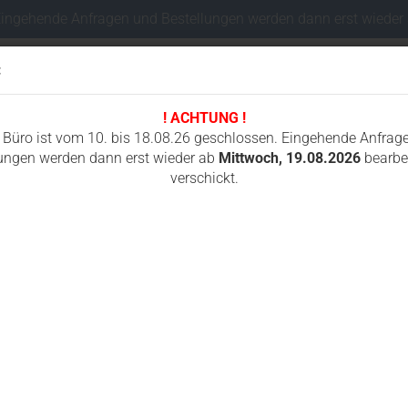
Eingehende Anfragen und Bestellungen werden dann erst wieder
:
! ACHTUNG !
Sprache auswählen
 Büro ist vom 10. bis 18.08.26 geschlossen. Eingehende Anfrag
ungen werden dann erst wieder ab
Mittwoch, 19.08.2026
bearbei
verschickt.
Lieferland
I
FAHRWERKSTEILE MINIBAGGER
FUNKSTEUERUNGEN
GUMMIKETTEN
»
»
»
Fahrwerksteile Minibagger
Bobcat
X331
Konto e
Passwo