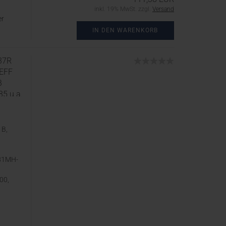
inkl. 19% MwSt. zzgl.
Versand
er
IN DEN WARENKORB
37R
EFF
B
5 u.a.
1B,
81MH-
00,