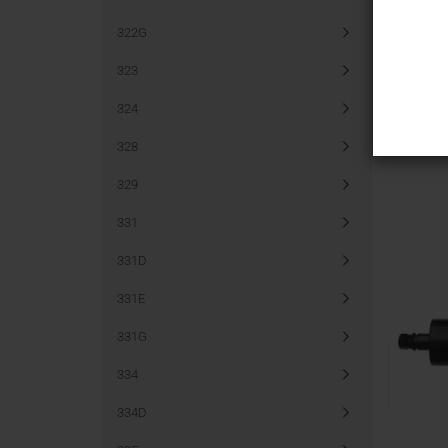
322G
323
324
328
329
331
331D
331E
331G
334
334D