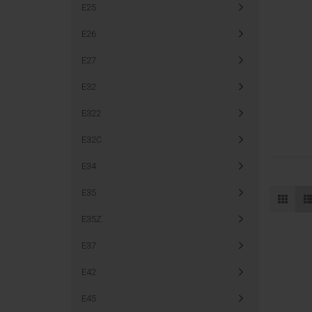
E25
E26
E27
E32
E322
E32C
E34
E35
E35Z
E37
E42
E45