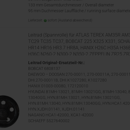
133 mm Gesamtdurchmesser / Overall diameter
95 mm Duchmesser Lauffläche / running surface diamet
Lieferzeit:
sofort
(Ausland abweichend)
Leitrad (Spannrolle) für ATLAS TEREX AM35R AM
TC29 TC35 TC37, BOBCAT 225 X325 X331, SCHA
HR14 HR16 HR3.7 HR8A, HANIX H26C H35A H36
H36C N260-2 N300-2 N350-2 ZEPPELIN ZR25 ZR3
Leitrad Original-Ersatzteil-Nr.:
BOBCAT 6808137
DAEWOO – DOOSAN 270-00011, 270-00011A, 270-0001
DHI.270-00011B, DHI.K1027280, K1027280
HANIX 01003-00080, 172120010
HYUNDAI 81MH-13021, 81MH-13021GG, 81MH-13040, 
13040GG, HYN.81MH.13021, HYN.81MH.13021GG,
HYN.81MH.13040, HYN.81MH.13040GG, HYN.HCA1.420
HYN.XJDH.01141, XJDH.01141
NAGANO HCA1-42000, XCA1-42000
SCHAEFF 5527640002