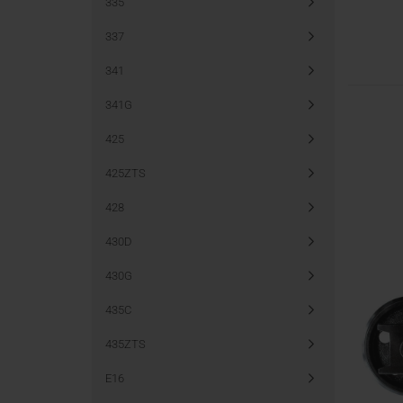
335
337
341
341G
425
425ZTS
428
430D
430G
435C
435ZTS
E16