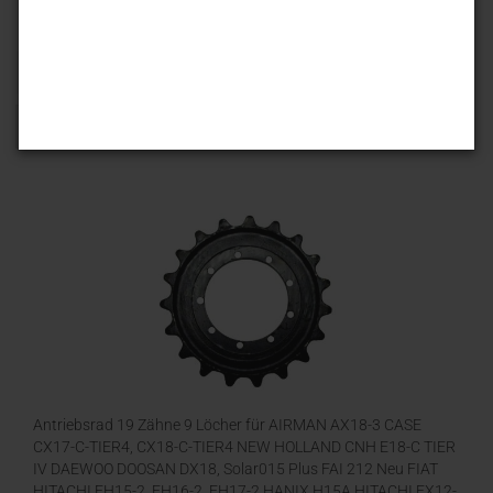
Sortieren nach
25 pro Seite
1
Antriebsrad 19 Zähne 9 Löcher für AIRMAN AX18-3 CASE
CX17-C-TIER4, CX18-C-TIER4 NEW HOLLAND CNH E18-C TIER
IV DAEWOO DOOSAN DX18, Solar015 Plus FAI 212 Neu FIAT
HITACHI FH15-2, FH16-2, FH17-2 HANIX H15A HITACHI EX12-