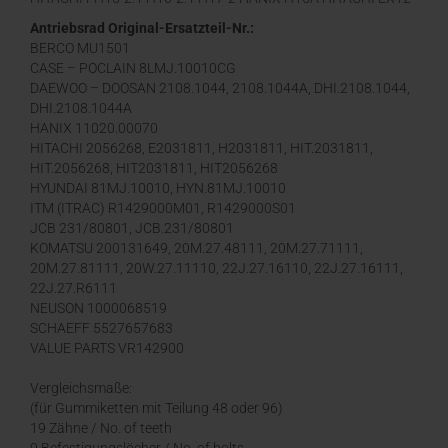
1, EX12-2, EX15-1, EX15-2, EX17-2, EX17
Antriebsrad Original-Ersatzteil-Nr.:
BERCO MU1501
CASE – POCLAIN 8LMJ.10010CG
DAEWOO – DOOSAN 2108.1044, 2108.1044A, DHI.2108.1044,
DHI.2108.1044A
HANIX 11020.00070
HITACHI 2056268, E2031811, H2031811, HIT.2031811,
HIT.2056268, HIT2031811, HIT2056268
HYUNDAI 81MJ.10010, HYN.81MJ.10010
ITM (ITRAC) R1429000M01, R1429000S01
JCB 231/80801, JCB.231/80801
KOMATSU 200131649, 20M.27.48111, 20M.27.71111,
20M.27.81111, 20W.27.11110, 22J.27.16110, 22J.27.16111,
22J.27.R6111
NEUSON 1000068519
SCHAEFF 5527657683
VALUE PARTS VR142900
Vergleichsmaße:
(für Gummiketten mit Teilung 48 oder 96)
19 Zähne / No. of teeth