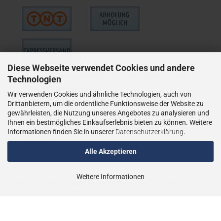
Diese Webseite verwendet Cookies und andere
WIE VERSENDEN NUR ALS VERSICHERTES PAKET,
Technologien
BZW. BEI GRÖSSEREN
Wir verwenden Cookies und ähnliche Technologien, auch von
LIEFERUNGEN ALS VERSICHERTER
Drittanbietern, um die ordentliche Funktionsweise der Website zu
gewährleisten, die Nutzung unseres Angebotes zu analysieren und
SPEDITIONSVERSAND.
Ihnen ein bestmögliches Einkaufserlebnis bieten zu können. Weitere
LIEFERUNGEN AN PACKSTATIONEN SIND NICHT
Informationen finden Sie in unserer
Datenschutzerklärung
.
MÖGLICH.
Alle Akzeptieren
Weitere Informationen
Shopsoftware
by Gambio.de © 2023
Theme von
data-blue.de