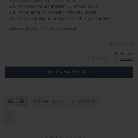
9 Befestigungslöcher / No. of bolts
290 mm Gesamtdurchmesser / Diameter overall
140 mm Innendurchmesser / Internal diameter
155 mm Lochkreisdurchmesser / Pitch circle diameter
Lieferzeit:
sofort
(Ausland abweichend)
89,96 EUR
inkl. 19% MwSt. zzgl.
Versand
IN DEN WARENKORB
Sortieren nach
25 pro Seite
1
1
bis
1
(von insgesamt
1
)