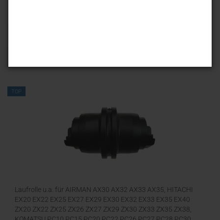
Sortieren nach
25 pro Seite
1
TOP
Laufrolle u.a. für AIRMAN AX30 AX32 AX33 AX35, HITACHI
EX20 EX22 EX25 EX27 EX29 EX30 EX32 EX33 EX35 EX40
ZX20 ZX22 ZX25 ZX26 ZX27 ZX29 ZX30 ZX33 ZX35 ZX38,
KOMATSU PC10 PC15 PC20 PC22 PC26 PC27 PC28 PC30