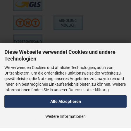
Diese Webseite verwendet Cookies und andere
WIE VERSENDEN NUR ALS VERSICHERTES PAKET,
Technologien
BZW. BEI GRÖSSEREN
Wir verwenden Cookies und ähnliche Technologien, auch von
LIEFERUNGEN ALS VERSICHERTER
Drittanbietern, um die ordentliche Funktionsweise der Website zu
gewährleisten, die Nutzung unseres Angebotes zu analysieren und
SPEDITIONSVERSAND.
Ihnen ein bestmögliches Einkaufserlebnis bieten zu können. Weitere
LIEFERUNGEN AN PACKSTATIONEN SIND NICHT
Informationen finden Sie in unserer
Datenschutzerklärung
.
MÖGLICH.
Alle Akzeptieren
Weitere Informationen
Shopsoftware
by Gambio.de © 2023
Theme von
data-blue.de