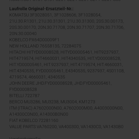
PC35 PC38, KOBELCO 27 30 35 SK20 SK27 SK30 SK3
Laufrolle Original-Ersatzteil-Nr.:
KOMATSU 3F3028051, 3F1028606, 3F1028054,
21U.30.R1301, 21U.30.31301, 21U.30.31300, 20S.30.00173,
20S.30.00170, 20N.30.71708, 20N.30.71707, 20N.30.71706,
20N.30.00040
KOBELCO PX64D00009F1
NEW HOLLAND 76558135, 72284075
HITACHI HITYD00008528, HITYD00005461, HIT9237937,
HIT4719574, HIT4660031, HIT4340535, HIT.YD00008528,
HIT.YD00005461, HIT.9237937, HIT.4719574, HIT.4660031,
HIT.4340535, FYD00005461, E4340535, 9237937, 4S01108,
4719574, 4660031, 4340535
JOHN DEERE JHD.FYD00008528, JHD.FYD00005461,
FYD00008528
BITELLI 722787
BERCO MU3286, MU3238, MU3004, KM1273
ITM (ITRAC) A7602000N00, A7602000M00, A4003000N00,
A14300C0N00, A14300B0N00
FIAT KOBELCO 72281160
VALUE PARTS VA760200, VA400300, VA1430C0, VA1430B0