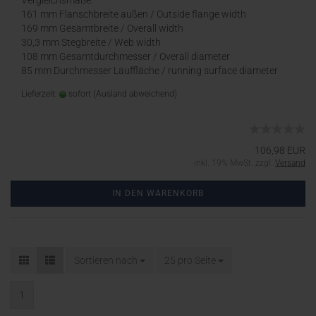
Vergleichsmaße:
161 mm Flanschbreite außen / Outside flange width
169 mm Gesamtbreite / Overall width
30,3 mm Stegbreite / Web width
108 mm Gesamtdurchmesser / Overall diameter
85 mm Durchmesser Lauffläche / running surface diameter
Lieferzeit:
sofort
(Ausland abweichend)
106,98 EUR
inkl. 19% MwSt. zzgl.
Versand
IN DEN WARENKORB
Sortieren nach
25 pro Seite
1