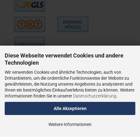
Diese Webseite verwendet Cookies und andere
WIE VERSENDEN NUR ALS VERSICHERTES PAKET,
Technologien
BZW. BEI GRÖSSEREN
Wir verwenden Cookies und ähnliche Technologien, auch von
LIEFERUNGEN ALS VERSICHERTER
Drittanbietern, um die ordentliche Funktionsweise der Website zu
gewährleisten, die Nutzung unseres Angebotes zu analysieren und
SPEDITIONSVERSAND.
Ihnen ein bestmögliches Einkaufserlebnis bieten zu können. Weitere
LIEFERUNGEN AN PACKSTATIONEN SIND NICHT
Informationen finden Sie in unserer
Datenschutzerklärung
.
MÖGLICH.
Alle Akzeptieren
Weitere Informationen
Shopsoftware
by Gambio.de © 2023
Theme von
data-blue.de