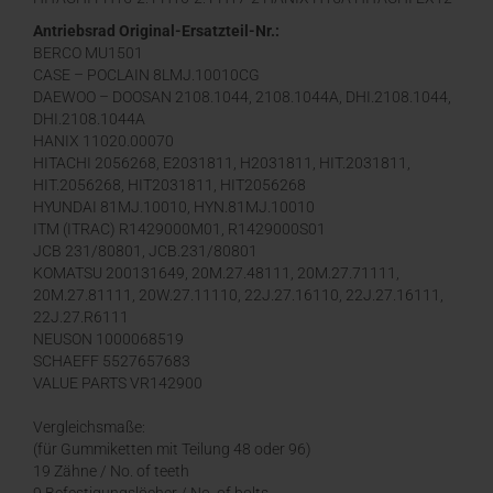
1, EX12-2, EX15-1, EX15-2, EX17-2, EX17
Antriebsrad Original-Ersatzteil-Nr.:
BERCO MU1501
CASE – POCLAIN 8LMJ.10010CG
DAEWOO – DOOSAN 2108.1044, 2108.1044A, DHI.2108.1044,
DHI.2108.1044A
HANIX 11020.00070
HITACHI 2056268, E2031811, H2031811, HIT.2031811,
HIT.2056268, HIT2031811, HIT2056268
HYUNDAI 81MJ.10010, HYN.81MJ.10010
ITM (ITRAC) R1429000M01, R1429000S01
JCB 231/80801, JCB.231/80801
KOMATSU 200131649, 20M.27.48111, 20M.27.71111,
20M.27.81111, 20W.27.11110, 22J.27.16110, 22J.27.16111,
22J.27.R6111
NEUSON 1000068519
SCHAEFF 5527657683
VALUE PARTS VR142900
Vergleichsmaße:
(für Gummiketten mit Teilung 48 oder 96)
19 Zähne / No. of teeth