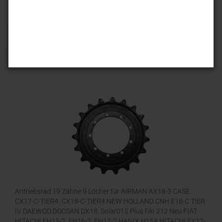
Sortieren nach
25 pro Seite
1
Antriebsrad 19 Zähne 9 Löcher für AIRMAN AX18-3 CASE
CX17-C-TIER4, CX18-C-TIER4 NEW HOLLAND CNH E18-C TIER
IV DAEWOO DOOSAN DX18, Solar015 Plus FAI 212 Neu FIAT
HITACHI FH15-2, FH16-2, FH17-2 HANIX H15A HITACHI EX12-