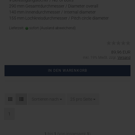
9 Befestigungslöcher / No. of bolts
290 mm Gesamtdurchmesser / Diameter overall
140 mm Innendurchmesser / Internal diameter
155 mm Lochkreisdurchmesser / Pitch circle diameter
Lieferzeit:
sofort
(Ausland abweichend)
89,96 EUR
inkl. 19% MwSt. zzgl.
Versand
IN DEN WARENKORB
Sortieren nach
25 pro Seite
1
1
bis
1
(von insgesamt
1
)