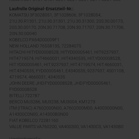
PC35 PC38, KOBELCO 27 30 35 SK20 SK27 SK30 SK3
Laufrolle Original-Ersatzteil-Nr.:
KOMATSU 3F3028051, 3F1028606, 3F1028054,
21U.30.R1301, 21U.30.31301, 21U.30.31300, 20S.30.00173,
20S.30.00170, 20N.30.71708, 20N.30.71707, 20N.30.71706,
20N.30.00040
KOBELCO PX64D00009F1
NEW HOLLAND 76558135, 72284075
HITACHI HITYD00008528, HITYD00005461, HIT9237937,
HIT4719574, HIT4660031, HIT4340535, HIT.YD00008528,
HIT.YD00005461, HIT.9237937, HIT.4719574, HIT.4660031,
HIT.4340535, FYD00005461, E4340535, 9237937, 4S01108,
4719574, 4660031, 4340535
JOHN DEERE JHD.FYD00008528, JHD.FYD00005461,
FYD00008528
BITELLI 722787
BERCO MU3286, MU3238, MU3004, KM1273
ITM (ITRAC) A7602000N00, A7602000M00, A4003000N00,
A14300C0N00, A14300B0N00
FIAT KOBELCO 72281160
VALUE PARTS VA760200, VA400300, VA1430C0, VA1430B0