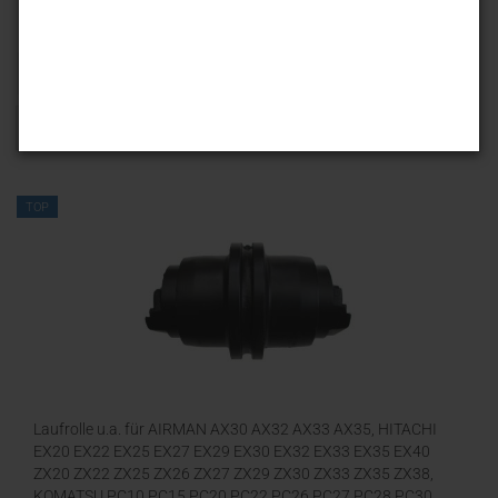
Sortieren nach
25 pro Seite
1
TOP
Laufrolle u.a. für AIRMAN AX30 AX32 AX33 AX35, HITACHI
EX20 EX22 EX25 EX27 EX29 EX30 EX32 EX33 EX35 EX40
ZX20 ZX22 ZX25 ZX26 ZX27 ZX29 ZX30 ZX33 ZX35 ZX38,
KOMATSU PC10 PC15 PC20 PC22 PC26 PC27 PC28 PC30