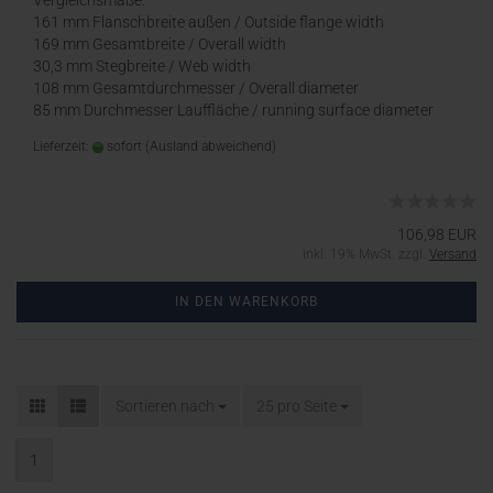
Vergleichsmaße:
161 mm Flanschbreite außen / Outside flange width
169 mm Gesamtbreite / Overall width
30,3 mm Stegbreite / Web width
108 mm Gesamtdurchmesser / Overall diameter
85 mm Durchmesser Lauffläche / running surface diameter
Lieferzeit:
sofort
(Ausland abweichend)
106,98 EUR
inkl. 19% MwSt. zzgl.
Versand
IN DEN WARENKORB
Sortieren nach
25 pro Seite
1