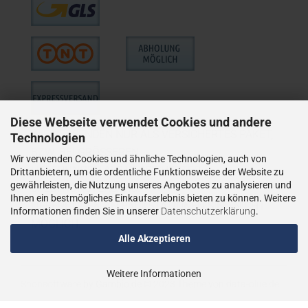
Diese Webseite verwendet Cookies und andere
WIE VERSENDEN NUR ALS VERSICHERTES PAKET,
Technologien
BZW. BEI GRÖSSEREN
Wir verwenden Cookies und ähnliche Technologien, auch von
LIEFERUNGEN ALS VERSICHERTER
Drittanbietern, um die ordentliche Funktionsweise der Website zu
gewährleisten, die Nutzung unseres Angebotes zu analysieren und
SPEDITIONSVERSAND.
Ihnen ein bestmögliches Einkaufserlebnis bieten zu können. Weitere
LIEFERUNGEN AN PACKSTATIONEN SIND NICHT
Informationen finden Sie in unserer
Datenschutzerklärung
.
MÖGLICH.
Alle Akzeptieren
Weitere Informationen
Shopsoftware
by Gambio.de © 2023
Theme von
data-blue.de