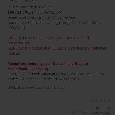
Gummikette mit den Maßen:
300 x 52.5 W x 84
(300/84/52,5W)
Breite (mm) x Teilung (mm) x Anzahl Glieder
Auch als Alternative für die langgliedrige Gummikette 300 x
109 W x 41
Wir vertreiben NUR hochwertige Gummiketten für die
Bauwirtschaft.
KEINE günstig produzierten ECO-Line Gummiketten in geringer
Qualität.
Frachtfreie Lieferung nach: Deutschland, Belgien,
Niederlande, Luxemburg
Lieferung auch nach Dänemark, Österreich, Frankreich, Polen,
andere EU Länder und in die Schweiz möglich.
Lieferzeit:
sofort
(Ausland abweichend)
539,07 EUR
inkl. 19% MwSt. zzgl.
Versand