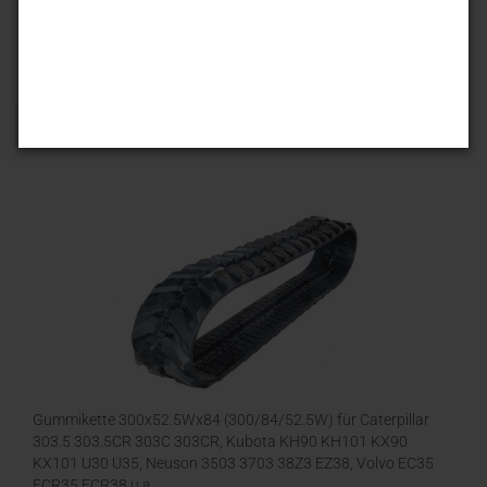
Sortieren nach
25 pro Seite
1
Gummikette 300x52.5Wx84 (300/84/52.5W) für Caterpillar
303.5 303.5CR 303C 303CR, Kubota KH90 KH101 KX90
KX101 U30 U35, Neuson 3503 3703 38Z3 EZ38, Volvo EC35
ECR35 ECR38 u.a.