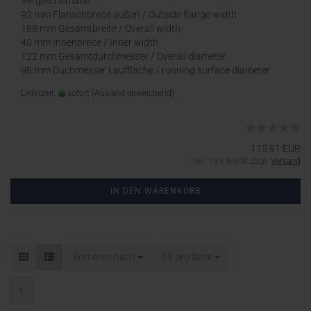
Vergleichsmaße:
92 mm Flanschbreite außen / Outside flange width
188 mm Gesamtbreite / Overall width
40 mm Innenbreite / Inner width
122 mm Gesamtdurchmesser / Overall diameter
98 mm Duchmesser Lauffläche / running surface diameter
Lieferzeit:
sofort
(Ausland abweichend)
115,91 EUR
inkl. 19% MwSt. zzgl.
Versand
IN DEN WARENKORB
Sortieren nach
25 pro Seite
1