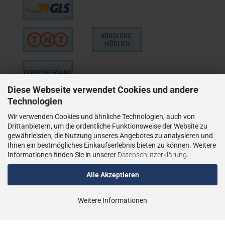
Diese Webseite verwendet Cookies und andere
WIE VERSENDEN NUR ALS VERSICHERTES PAKET,
Technologien
BZW. BEI GRÖSSEREN
Wir verwenden Cookies und ähnliche Technologien, auch von
LIEFERUNGEN ALS VERSICHERTER
Drittanbietern, um die ordentliche Funktionsweise der Website zu
gewährleisten, die Nutzung unseres Angebotes zu analysieren und
SPEDITIONSVERSAND.
Ihnen ein bestmögliches Einkaufserlebnis bieten zu können. Weitere
LIEFERUNGEN AN PACKSTATIONEN SIND NICHT
Informationen finden Sie in unserer
Datenschutzerklärung
.
MÖGLICH.
Alle Akzeptieren
Weitere Informationen
Shopsoftware
by Gambio.de © 2023
Theme von
data-blue.de