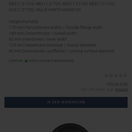
RB511.21704, RB511.21705, RB517.21700, RB517.21702,
RC417.21700, VALUE PARTS VA609100
Vergleichsmaße:
175 mm Flanschbreite außen / Outside flange width
188 mm Gesamtbreite / Overall width
82 mm Innenbreite / Inner width
124 mm Gesamtdurchmesser / Overall diameter
80 mm Duchmesser Lauffläche / running surface diameter
Lieferzeit:
sofort
(Ausland abweichend)
109,96 EUR
inkl. 19% MwSt. zzgl.
Versand
IN DEN WARENKORB