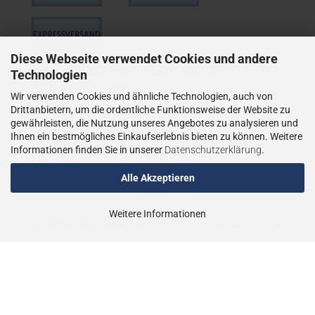
Diese Webseite verwendet Cookies und andere
WIE VERSENDEN NUR ALS VERSICHERTES PAKET,
Technologien
BZW. BEI GRÖSSEREN
Wir verwenden Cookies und ähnliche Technologien, auch von
LIEFERUNGEN ALS VERSICHERTER
Drittanbietern, um die ordentliche Funktionsweise der Website zu
gewährleisten, die Nutzung unseres Angebotes zu analysieren und
SPEDITIONSVERSAND.
Ihnen ein bestmögliches Einkaufserlebnis bieten zu können. Weitere
LIEFERUNGEN AN PACKSTATIONEN SIND NICHT
Informationen finden Sie in unserer
Datenschutzerklärung
.
MÖGLICH.
Alle Akzeptieren
Weitere Informationen
Shopsoftware
by Gambio.de © 2023
Theme von
data-blue.de