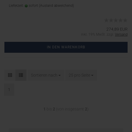
Lieferzeit:
sofort
(Ausland abweichend)
274,89 EUR
inkl. 19% MwSt. zzgl.
Versand
IN DEN WARENKORB
Sortieren nach
25 pro Seite
1
1
bis
2
(von insgesamt
2
)