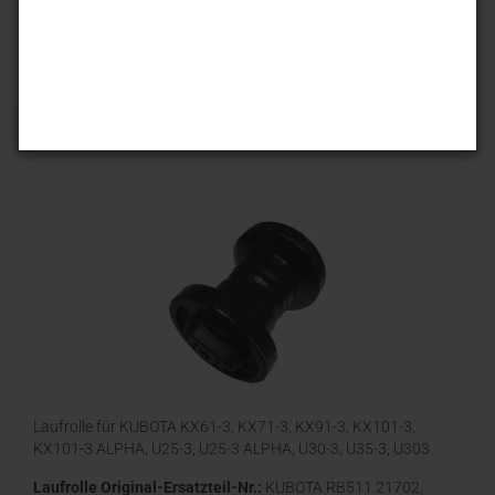
Sortieren nach
25 pro Seite
1
Laufrolle für KUBOTA KX61-3, KX71-3, KX91-3, KX101-3,
KX101-3 ALPHA, U25-3, U25-3 ALPHA, U30-3, U35-3, U303
Laufrolle Original-Ersatzteil-Nr.:
KUBOTA RB511.21702,