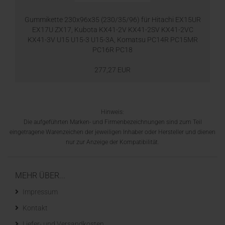
Gummikette 230x96x35 (230/35/96) für Hitachi EX15UR
EX17U ZX17, Kubota KX41-2V KX41-2SV KX41-2VC
KX41-3V U15 U15-3 U15-3A, Komatsu PC14R PC15MR
PC16R PC18
277,27 EUR
Hinweis:
Die aufgeführten Marken- und Firmenbezeichnungen sind zum Teil
eingetragene Warenzeichen der jeweiligen Inhaber oder Hersteller und dienen
nur zur Anzeige der Kompatibilität.
MEHR ÜBER...
Impressum
Kontakt
Liefer- und Versandkosten