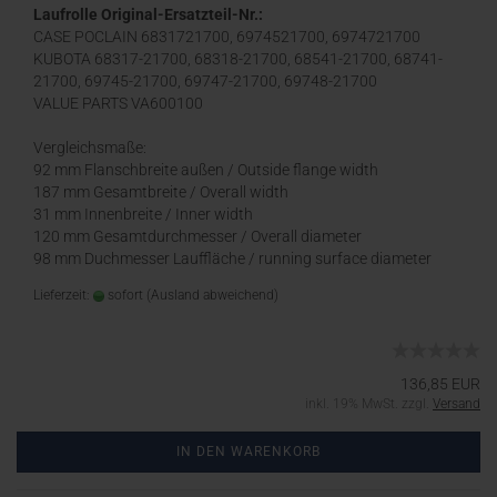
Laufrolle Original-Ersatzteil-Nr.:
CASE POCLAIN 6831721700, 6974521700, 6974721700
KUBOTA 68317-21700, 68318-21700, 68541-21700, 68741-
21700, 69745-21700, 69747-21700, 69748-21700
VALUE PARTS VA600100
Vergleichsmaße:
92 mm Flanschbreite außen / Outside flange width
187 mm Gesamtbreite / Overall width
31 mm Innenbreite / Inner width
120 mm Gesamtdurchmesser / Overall diameter
98 mm Duchmesser Lauffläche / running surface diameter
Lieferzeit:
sofort
(Ausland abweichend)
136,85 EUR
inkl. 19% MwSt. zzgl.
Versand
IN DEN WARENKORB