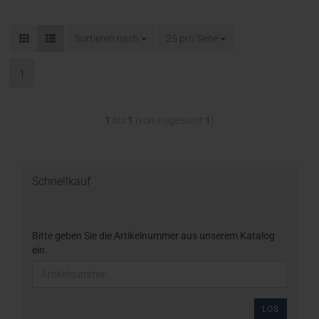
Sortieren nach
25 pro Seite
1
1
bis
1
(von insgesamt
1
)
Schnellkauf
Bitte geben Sie die Artikelnummer aus unserem Katalog
ein.
LOS