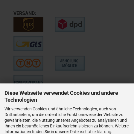
VERSAND:
Diese Webseite verwendet Cookies und andere
WIE VERSENDEN NUR ALS VERSICHERTES PAKET,
Technologien
BZW. BEI GRÖSSEREN
Wir verwenden Cookies und ähnliche Technologien, auch von
LIEFERUNGEN ALS VERSICHERTER
Drittanbietern, um die ordentliche Funktionsweise der Website zu
gewährleisten, die Nutzung unseres Angebotes zu analysieren und
SPEDITIONSVERSAND.
Ihnen ein bestmögliches Einkaufserlebnis bieten zu können. Weitere
LIEFERUNGEN AN PACKSTATIONEN SIND NICHT
Informationen finden Sie in unserer
Datenschutzerklärung
.