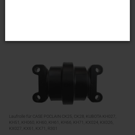
Sortieren nach
25 pro Seite
1
Laufrolle für CASE POCLAIN CK25, CK28, KUBOTA KH027,
KH51, KH060, KH60, KH61, KH66, KH71, KX024, KX026,
KX027, KX61, KX71, R301