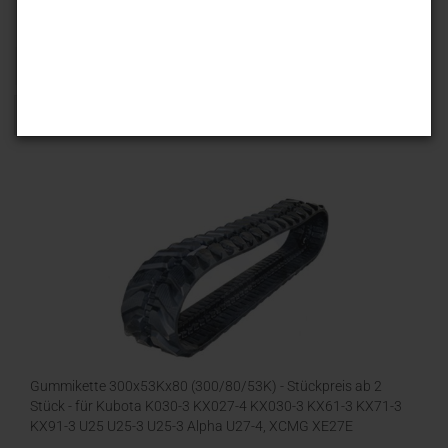
Sortieren nach
25 pro Seite
1
Gummikette 300x53Kx80 (300/80/53K) - Stückpreis ab 2
Stück - für Kubota K030-3 KX027-4 KX030-3 KX61-3 KX71-3
KX91-3 U25 U25-3 U25-3 Alpha U27-4, XCMG XE27E