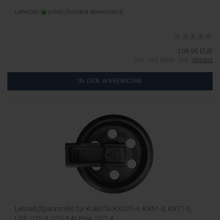
Lieferzeit:
sofort
(Ausland abweichend)
109,96 EUR
inkl. 19% MwSt. zzgl.
Versand
IN DEN WARENKORB
Leitrad (Spannrolle) für KUBOTA KX027-4, KX61-3, KX71-3,
U25, U25-3, U25-3 ALPHA, U27-4