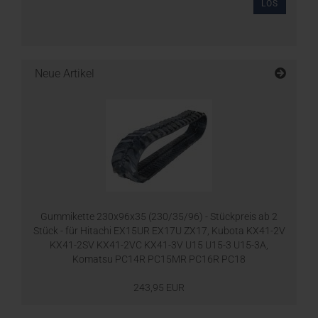
LOS
Neue Artikel
Gummikette 230x96x35 (230/35/96) - Stückpreis ab 2
Stück - für Hitachi EX15UR EX17U ZX17, Kubota KX41-2V
KX41-2SV KX41-2VC KX41-3V U15 U15-3 U15-3A,
Komatsu PC14R PC15MR PC16R PC18
243,95 EUR