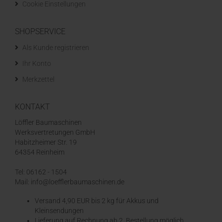
Cookie Einstellungen
SHOPSERVICE
Als Kunde registrieren
Ihr Konto
Merkzettel
KONTAKT
Löffler Baumaschinen
Werksvertretungen GmbH
Habitzheimer Str. 19
64354 Reinheim
Tel: 06162 - 1504
Mail: info@loefflerbaumaschinen.de
Versand 4,90 EUR bis 2 kg für Akkus und
Kleinsendungen
​Lieferung auf Rechnung ab 2. Bestellung möglich