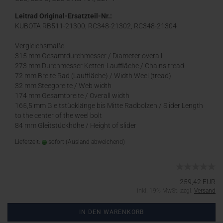
Leitrad Original-Ersatzteil-Nr.:
KUBOTA RB511-21300, RC348-21302, RC348-21304
Vergleichsmaße:
315 mm Gesamtdurchmesser / Diameter overall
273 mm Durchmesser Ketten-Lauffläche / Chains tread
72 mm Breite Rad (Lauffläche) / Width Weel (tread)
32 mm Steegbreite / Web width
174 mm Gesamtbreite / Overall width
165,5 mm Gleitstücklänge bis Mitte Radbolzen / Slider Length
to the center of the weel bolt
84 mm Gleitstückhöhe / Height of slider
Lieferzeit:
sofort
(Ausland abweichend)
259,42 EUR
inkl. 19% MwSt. zzgl.
Versand
IN DEN WARENKORB