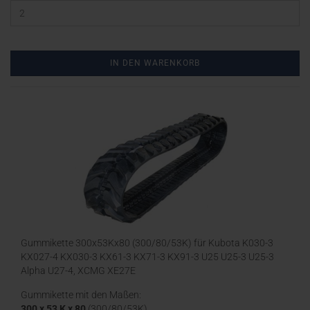
IN DEN WARENKORB
Gummikette 300x53Kx80 (300/80/53K) für Kubota K030-3
KX027-4 KX030-3 KX61-3 KX71-3 KX91-3 U25 U25-3 U25-3
Alpha U27-4, XCMG XE27E
Gummikette mit den Maßen:
300 x 53 K x 80
(300/80/53K)